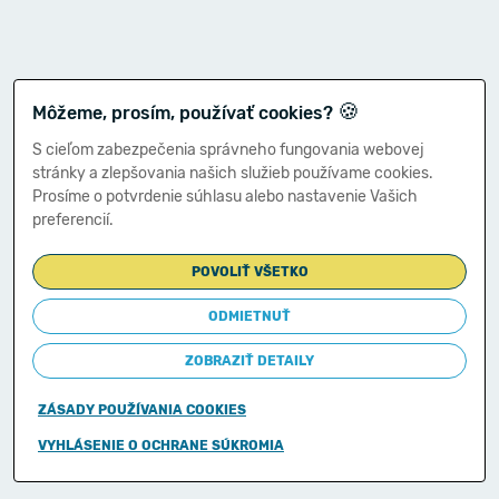
🍪
Môžeme, prosím, používať cookies?
S cieľom zabezpečenia správneho fungovania webovej
stránky a zlepšovania našich služieb používame cookies.
Prosíme o potvrdenie súhlasu alebo nastavenie Vašich
preferencií.
POVOLIŤ VŠETKO
ODMIETNUŤ
ZOBRAZIŤ DETAILY
ZÁSADY POUŽÍVANIA COOKIES
Copyright © 2011-2026
VYHLÁSENIE O OCHRANE SÚKROMIA
Ministerstvo financií Slovenskej republiky