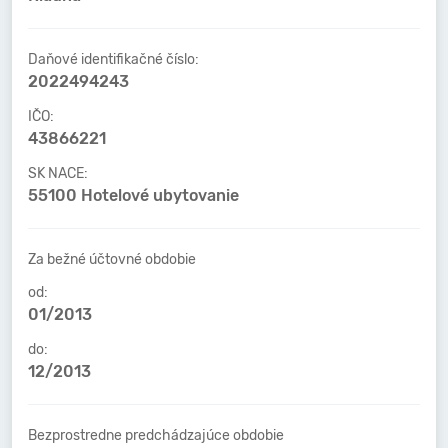
Daňové identifikačné číslo:
2022494243
IČO:
43866221
SK NACE:
55100 Hotelové ubytovanie
Za bežné účtovné obdobie
od:
01/2013
do:
12/2013
Bezprostredne predchádzajúce obdobie