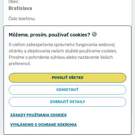
Obec:
Bratislava
Číslo telefónu:
-
🍪
Môžeme, prosím, používať cookies?
Číslo faxu:
-
S cieľom zabezpečenia správneho fungovania webovej
stránky a zlepšovania našich služieb používame cookies.
E-mailová adresa:
Prosíme o potvrdenie súhlasu alebo nastavenie Vašich
-
preferencií.
POVOLIŤ VŠETKO
Zostavená dňa:
31.03.2014
ODMIETNUŤ
Schválená dňa:
ZOBRAZIŤ DETAILY
-
ZÁSADY POUŽÍVANIA COOKIES
Copyright © 2011-2026
VYHLÁSENIE O OCHRANE SÚKROMIA
Ministerstvo financií Slovenskej republiky