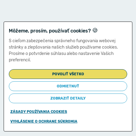
🍪
Môžeme, prosím, používať cookies?
S cieľom zabezpečenia správneho fungovania webovej
stránky a zlepšovania našich služieb používame cookies.
Prosíme o potvrdenie súhlasu alebo nastavenie Vašich
preferencií.
POVOLIŤ VŠETKO
ODMIETNUŤ
ZOBRAZIŤ DETAILY
ZÁSADY POUŽÍVANIA COOKIES
Copyright © 2011-2026
VYHLÁSENIE O OCHRANE SÚKROMIA
Ministerstvo financií Slovenskej republiky