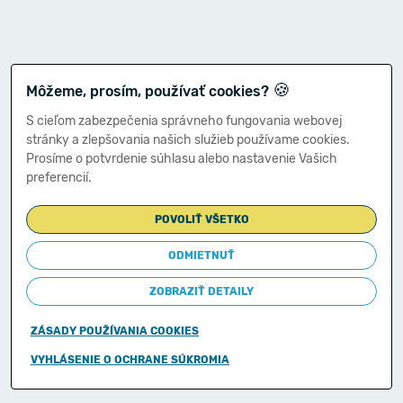
🍪
Môžeme, prosím, používať cookies?
S cieľom zabezpečenia správneho fungovania webovej
stránky a zlepšovania našich služieb používame cookies.
Prosíme o potvrdenie súhlasu alebo nastavenie Vašich
preferencií.
POVOLIŤ VŠETKO
ODMIETNUŤ
ZOBRAZIŤ DETAILY
ZÁSADY POUŽÍVANIA COOKIES
Copyright © 2011-2026
VYHLÁSENIE O OCHRANE SÚKROMIA
Ministerstvo financií Slovenskej republiky