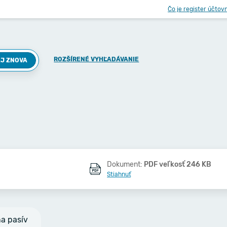
Čo je register účtov
ROZŠÍRENÉ VYHĽADÁVANIE
J ZNOVA
Dokument:
PDF veľkosť 246 KB
Stiahnuť
na pasív