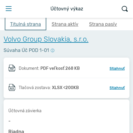
Účtovný výkaz
Titulná strana
Strana aktív
Strana pasív
Volvo Group Slovakia, s.r.o.
Súvaha Úč POD 1-01
Dokument:
PDF veľkosť 268 KB
Stiahnuť
Tlačová zostava:
XLSX <200KB
Stiahnuť
Účtovná závierka
-
Riadna