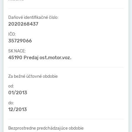
Daňové identifikačné číslo:
2020268437
IČO:
35729066
SK NACE:
45190 Predaj ost.motor.voz.
Za bežné účtovné obdobie
od:
01/2013
do:
12/2013
Bezprostredne predchádzajúce obdobie