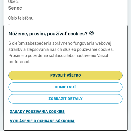
Obec:
Senec
Číslo telefónu:
-
🍪
Môžeme, prosím, používať cookies?
Číslo faxu:
-
S cieľom zabezpečenia správneho fungovania webovej
stránky a zlepšovania našich služieb používame cookies.
E-mailová adresa:
Prosíme o potvrdenie súhlasu alebo nastavenie Vašich
-
preferencií.
POVOLIŤ VŠETKO
Zostavená dňa:
13.05.2014
ODMIETNUŤ
Schválená dňa:
ZOBRAZIŤ DETAILY
-
ZÁSADY POUŽÍVANIA COOKIES
Copyright © 2011-2026
VYHLÁSENIE O OCHRANE SÚKROMIA
Ministerstvo financií Slovenskej republiky