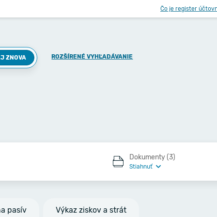
Čo je register účtov
ROZŠÍRENÉ VYHĽADÁVANIE
J ZNOVA
Dokumenty (3)
Stiahnuť
na pasív
Výkaz ziskov a strát