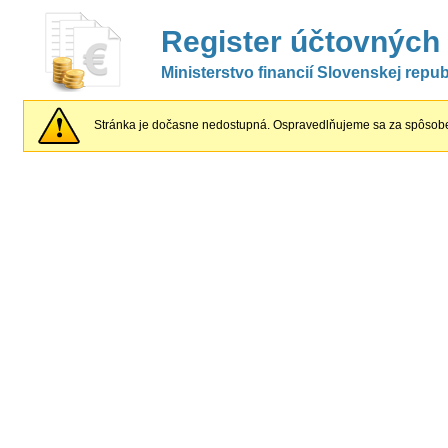
Register účtovných
Ministerstvo financií Slovenskej repub
Stránka je dočasne nedostupná. Ospravedlňujeme sa za spôsobe