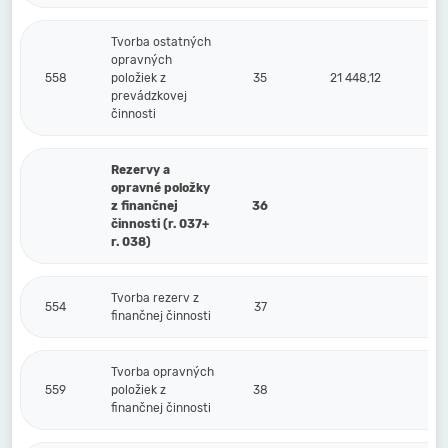
Tvorba ostatných
opravných
558
položiek z
35
21 448,12
prevádzkovej
činnosti
Rezervy a
opravné položky
z finančnej
36
činnosti (r. 037+
r. 038)
Tvorba rezerv z
554
37
finančnej činnosti
Tvorba opravných
559
položiek z
38
finančnej činnosti