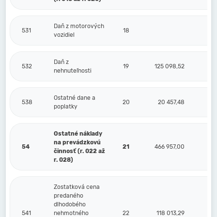
Daň z motorových
531
18
vozidiel
Daň z
532
19
125 098,52
nehnuteľnosti
Ostatné dane a
538
20
20 457,48
poplatky
Ostatné náklady
na prevádzkovú
54
21
466 957,00
činnosť (r. 022 až
r. 028)
Zostatková cena
predaného
dlhodobého
541
nehmotného
22
118 013,29