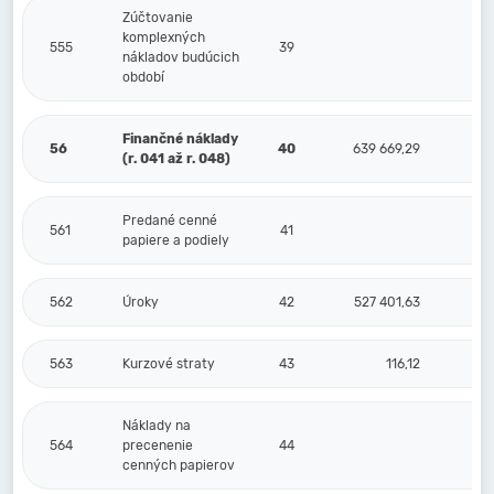
Zúčtovanie
komplexných
555
39
nákladov budúcich
období
Finančné náklady
56
40
639 669,29
(r. 041 až r. 048)
Predané cenné
561
41
papiere a podiely
562
Úroky
42
527 401,63
563
Kurzové straty
43
116,12
Náklady na
564
precenenie
44
cenných papierov