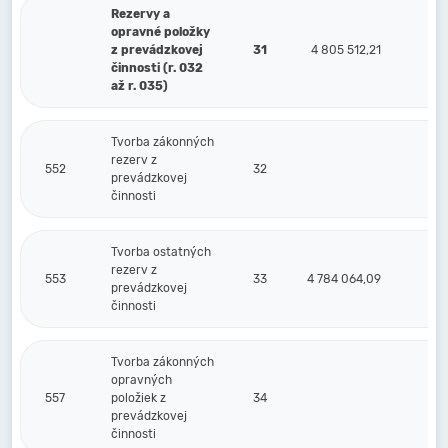
Rezervy a
opravné položky
z prevádzkovej
31
4 805 512,21
činnosti (r. 032
až r. 035)
Tvorba zákonných
rezerv z
552
32
prevádzkovej
činnosti
Tvorba ostatných
rezerv z
553
33
4 784 064,09
prevádzkovej
činnosti
Tvorba zákonných
opravných
557
položiek z
34
prevádzkovej
činnosti