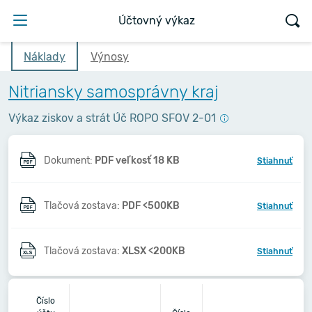
Účtovný výkaz
Náklady
Výnosy
Nitriansky samosprávny kraj
Výkaz ziskov a strát Úč ROPO SFOV 2-01
Dokument:
PDF veľkosť 18 KB
Stiahnuť
Tlačová zostava:
PDF <500KB
Stiahnuť
Tlačová zostava:
XLSX <200KB
Stiahnuť
20
Číslo