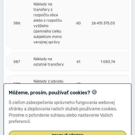
Náklady na
transfery z
rozpočtu obce
alebo z rozpočtu
586
60
26 415 375,03
vyššieho
územného celku
subjektom mimo
verejnej správy
Náklady na
587
61
1 083,74
ostatné transfery
Náklady z odvodu
588
62
príjmov
🍪
Môžeme, prosím, používať cookies?
S cieľom zabezpečenia správneho fungovania webovej
Náklady z
stránky a zlepšovania našich služieb používame cookies.
589
budúceho odvodu
63
príjmov
Prosíme o potvrdenie súhlasu alebo nastavenie Vašich
preferencií.
Účtové skupiny