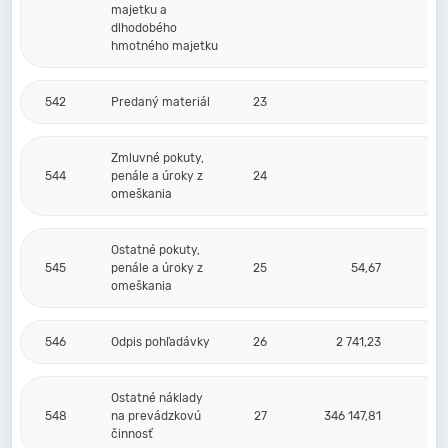
majetku a
dlhodobého
hmotného majetku
542
Predaný materiál
23
Zmluvné pokuty,
544
penále a úroky z
24
omeškania
Ostatné pokuty,
545
penále a úroky z
25
54,67
omeškania
546
Odpis pohľadávky
26
2 741,23
Ostatné náklady
548
na prevádzkovú
27
346 147,81
činnosť