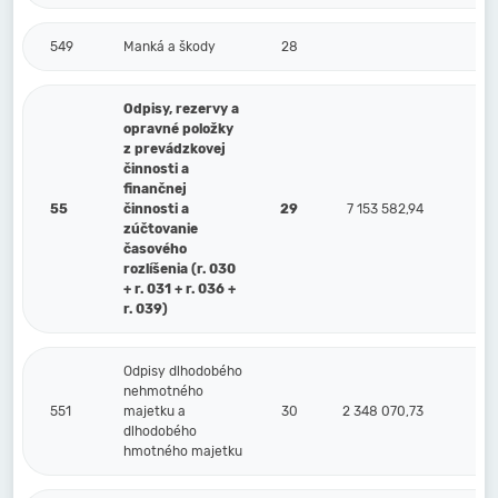
549
Manká a škody
28
Odpisy, rezervy a
opravné položky
z prevádzkovej
činnosti a
finančnej
55
činnosti a
29
7 153 582,94
zúčtovanie
časového
rozlíšenia (r. 030
+ r. 031 + r. 036 +
r. 039)
Odpisy dlhodobého
nehmotného
551
majetku a
30
2 348 070,73
dlhodobého
hmotného majetku