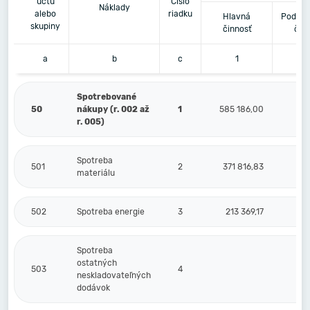
účtu
Číslo
Náklady
alebo
riadku
Hlavná
Podnik
skupiny
činnosť
čin
a
b
c
1
Spotrebované
50
nákupy (r. 002 až
1
585 186,00
r. 005)
Spotreba
501
2
371 816,83
materiálu
502
Spotreba energie
3
213 369,17
Spotreba
ostatných
503
4
neskladovateľných
dodávok