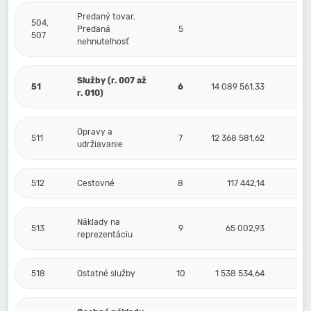
Predaný tovar,
504,
Predaná
5
507
nehnuteľnosť
Služby (r. 007 až
51
6
14 089 561,33
r. 010)
Opravy a
511
7
12 368 581,62
udržiavanie
512
Cestovné
8
117 442,14
Náklady na
513
9
65 002,93
reprezentáciu
518
Ostatné služby
10
1 538 534,64