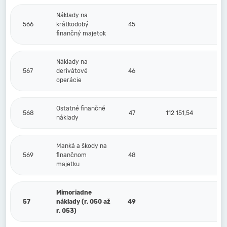
Náklady na
566
krátkodobý
45
finančný majetok
Náklady na
567
derivátové
46
operácie
Ostatné finančné
568
47
112 151,54
náklady
Manká a škody na
569
finančnom
48
majetku
Mimoriadne
57
náklady (r. 050 až
49
r. 053)