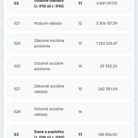
Osobné náklady
52
11
4 861 097,10
(r. 012 až r. 016)
521
Mzdové náklady
12
3 306 157,39
Zákonné sociálne
524
13
1 263 226,47
poistenie
Ostatné sociálne
525
14
29 332,20
poistenie
Zákonné sociálne
527
15
262 381,04
náklady
Ostatné sociálne
528
16
náklady
Dane a poplatky
53
17
145 556,00
(r. 018 až r. 020)