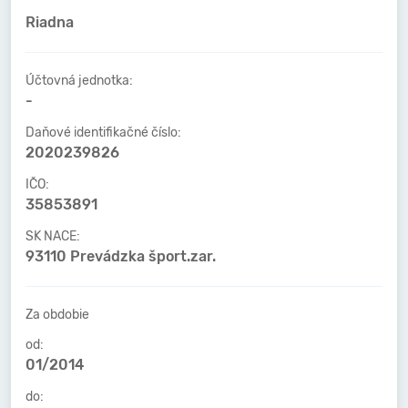
Riadna
Účtovná jednotka:
-
Daňové identifikačné číslo:
2020239826
IČO:
35853891
SK NACE:
93110 Prevádzka šport.zar.
Za obdobie
od:
01/2014
do: