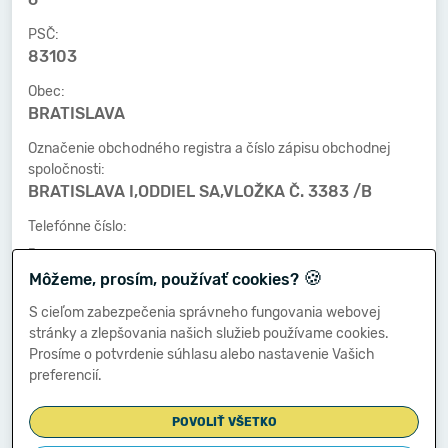
PSČ:
83103
Obec:
BRATISLAVA
Označenie obchodného registra a číslo zápisu obchodnej
spoločnosti:
BRATISLAVA I,ODDIEL SA,VLOŽKA Č. 3383 /B
Telefónne číslo:
-
🍪
Môžeme, prosím, používať cookies?
Faxové číslo:
-
S cieľom zabezpečenia správneho fungovania webovej
stránky a zlepšovania našich služieb používame cookies.
E-mailová adresa:
Prosíme o potvrdenie súhlasu alebo nastavenie Vašich
-
preferencií.
POVOLIŤ VŠETKO
Zostavená dňa: