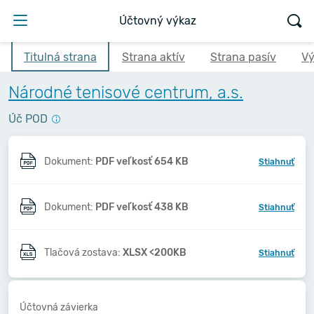
Účtovný výkaz
Titulná strana
Strana aktív
Strana pasív
Vý
Národné tenisové centrum, a.s.
Úč POD
Dokument:
PDF veľkosť 654 KB
Stiahnuť
Dokument:
PDF veľkosť 438 KB
Stiahnuť
Tlačová zostava:
XLSX <200KB
Stiahnuť
Účtovná závierka