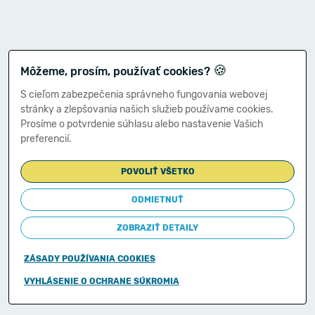
🍪
Môžeme, prosím, používať cookies?
S cieľom zabezpečenia správneho fungovania webovej
stránky a zlepšovania našich služieb používame cookies.
Prosíme o potvrdenie súhlasu alebo nastavenie Vašich
preferencií.
POVOLIŤ VŠETKO
ODMIETNUŤ
ZOBRAZIŤ DETAILY
ZÁSADY POUŽÍVANIA COOKIES
Copyright © 2011-2026
VYHLÁSENIE O OCHRANE SÚKROMIA
Ministerstvo financií Slovenskej republiky