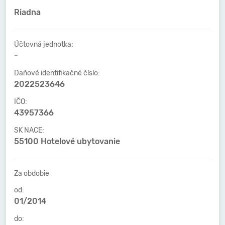
Riadna
Účtovná jednotka:
-
Daňové identifikačné číslo:
2022523646
IČO:
43957366
SK NACE:
55100 Hotelové ubytovanie
Za obdobie
od:
01/2014
do: