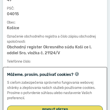
PSČ:
04015
Obec:
Košice
Označenie obchodného registra a číslo zápisu obchodnej
spoločnosti:
Obchodný register Okresného súdu Koši ce I,
oddiel Sro, vložka č. 21124/V
Telefónne číslo:
-
🍪
Môžeme, prosím, používať cookies?
Faxové číslo:
-
S cieľom zabezpečenia správneho fungovania webovej
stránky a zlepšovania našich služieb používame cookies.
E-mailová adresa:
Prosíme o potvrdenie súhlasu alebo nastavenie Vašich
-
preferencií.
POVOLIŤ VŠETKO