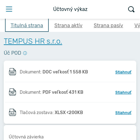
Účtovný výkaz
Titulná strana
Strana aktív
Strana pasív
Vý
TEMPUS HR s.r.o.
Úč POD
Dokument:
DOC veľkosť 1 558 KB
Stiahnuť
Dokument:
PDF veľkosť 431 KB
Stiahnuť
Tlačová zostava:
XLSX <200KB
Stiahnuť
Účtovná závierka