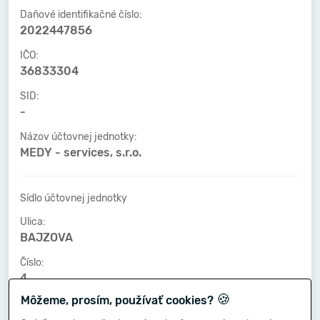
Daňové identifikačné číslo:
2022447856
IČO:
36833304
SID:
-
Názov účtovnej jednotky:
MEDY - services, s.r.o.
Sídlo účtovnej jednotky
Ulica:
BAJZOVA
Číslo:
4
🍪
Môžeme, prosím, používať cookies?
PSČ:
04001