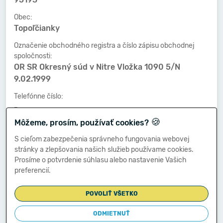
Obec:
Topoľčianky
Označenie obchodného registra a číslo zápisu obchodnej
spoločnosti:
OR SR Okresný súd v Nitre Vložka 1090 5/N
9.02.1999
Telefónne číslo:
-
🍪
Môžeme, prosím, používať cookies?
Faxové číslo:
-
S cieľom zabezpečenia správneho fungovania webovej
stránky a zlepšovania našich služieb používame cookies.
E-mailová adresa:
Prosíme o potvrdenie súhlasu alebo nastavenie Vašich
-
preferencií.
POVOLIŤ VŠETKO
Zostavená dňa:
19.06.2015
ODMIETNUŤ