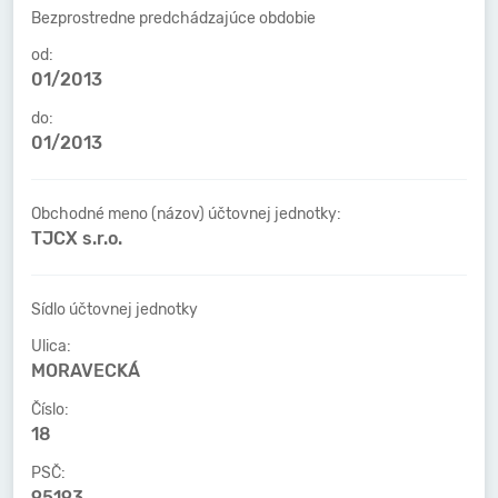
Bezprostredne predchádzajúce obdobie
od:
01/2013
do:
01/2013
Obchodné meno (názov) účtovnej jednotky:
TJCX s.r.o.
Sídlo účtovnej jednotky
Ulica:
MORAVECKÁ
Číslo:
18
PSČ:
95193