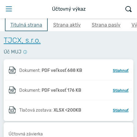
Účtovný výkaz
Titulná strana
Strana aktív
Strana pasív
Vý
TJCX, s.r.o.
Úč MUJ
Dokument:
PDF veľkosť 688 KB
Stiahnuť
Dokument:
PDF veľkosť 176 KB
Stiahnuť
Tlačová zostava:
XLSX <200KB
Stiahnuť
Účtovná závierka