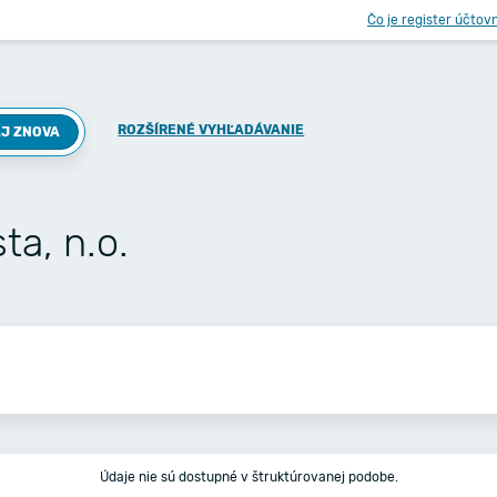
Čo je register účtov
ROZŠÍRENÉ VYHĽADÁVANIE
J ZNOVA
a, n.o.
Údaje nie sú dostupné v štruktúrovanej podobe.