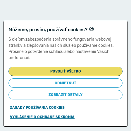
🍪
Môžeme, prosím, používať cookies?
S cieľom zabezpečenia správneho fungovania webovej
stránky a zlepšovania našich služieb používame cookies.
Prosíme o potvrdenie súhlasu alebo nastavenie Vašich
preferencií.
POVOLIŤ VŠETKO
ODMIETNUŤ
ZOBRAZIŤ DETAILY
ZÁSADY POUŽÍVANIA COOKIES
Copyright © 2011-2026
VYHLÁSENIE O OCHRANE SÚKROMIA
Ministerstvo financií Slovenskej republiky