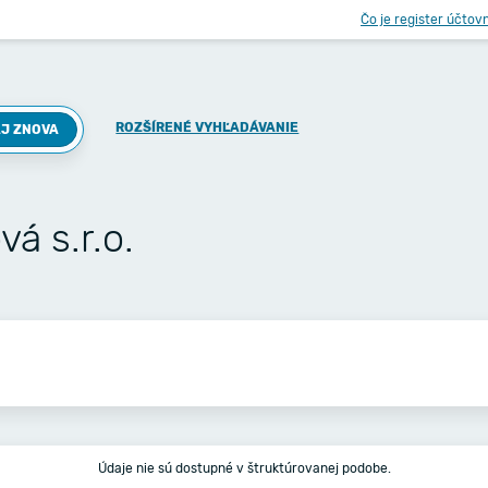
Čo je register účtov
ROZŠÍRENÉ VYHĽADÁVANIE
J ZNOVA
á s.r.o.
Údaje nie sú dostupné v štruktúrovanej podobe.