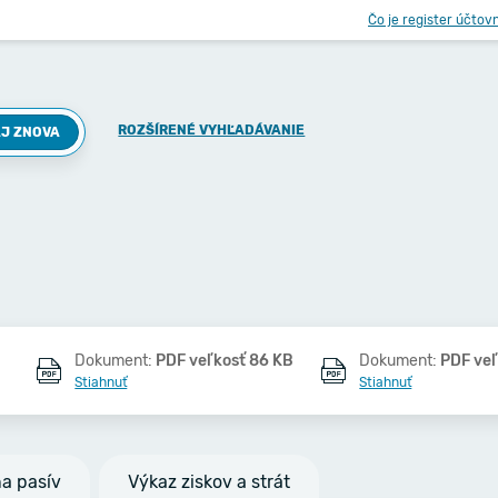
Čo je register účtov
ROZŠÍRENÉ VYHĽADÁVANIE
J ZNOVA
Dokument:
PDF veľkosť 86 KB
Dokument:
PDF veľ
Stiahnuť
Stiahnuť
na pasív
Výkaz ziskov a strát