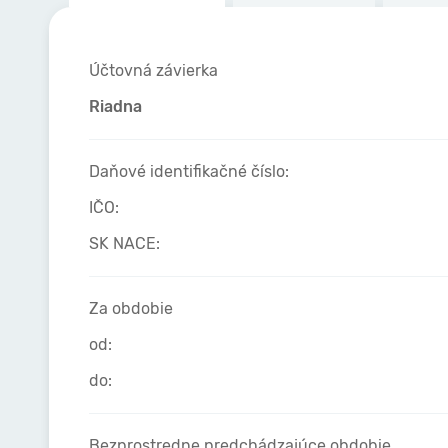
Účtovná závierka
Riadna
Daňové identifikačné číslo:
IČO:
SK NACE:
Za obdobie
od:
do:
Bezprostredne predchádzajúce obdobie