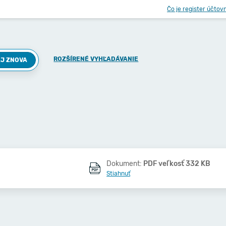
Čo je register účtov
ROZŠÍRENÉ VYHĽADÁVANIE
J ZNOVA
Dokument:
PDF veľkosť 332 KB
Stiahnuť