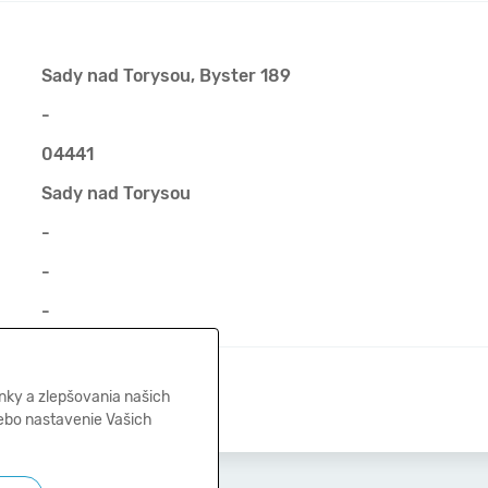
Sady nad Torysou, Byster 189
-
04441
Sady nad Torysou
-
-
-
21.03.2016
nky a zlepšovania našich
lebo nastavenie Vašich