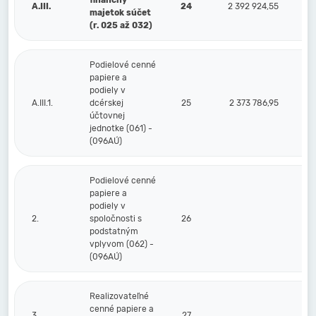
finančný
A.III.
24
2 392 924,55
majetok súčet
(r. 025 až 032)
Podielové cenné
papiere a
podiely v
A.III.1.
dcérskej
25
2 373 786,95
účtovnej
jednotke (061) -
(096AÚ)
Podielové cenné
papiere a
podiely v
2.
spoločnosti s
26
podstatným
vplyvom (062) -
(096AÚ)
Realizovateľné
cenné papiere a
3.
27