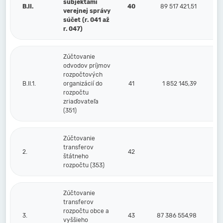
subjektami
B.II.
40
89 517 421,51
verejnej správy
súčet (r. 041 až
r. 047)
Zúčtovanie
odvodov príjmov
rozpočtových
B.II.1.
organizácií do
41
1 852 145,39
rozpočtu
zriaďovateľa
(351)
Zúčtovanie
transferov
2.
42
štátneho
rozpočtu (353)
Zúčtovanie
transferov
rozpočtu obce a
3.
43
87 386 554,98
vyššieho