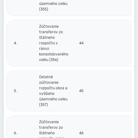
územného celku
(355)
Zúčtovanie
transferov zo
štátneho
4.
rozpočtu v
44
rámci
konsolidovaného
celku (356)
Ostatné
zúčtovanie
rozpočtu obce a
5.
45
vyššieho
územného celku
(357)
Zúčtovanie
transferov zo
6.
štátneho
46