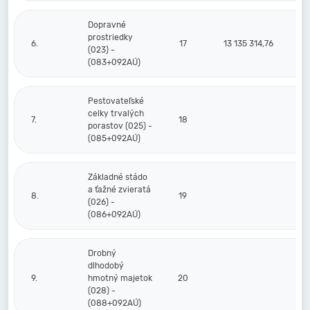
Dopravné
prostriedky
6.
17
13 135 314,76
9 
(023) -
(083+092AÚ)
Pestovateľské
celky trvalých
7.
18
porastov (025) -
(085+092AÚ)
Základné stádo
a ťažné zvieratá
8.
19
(026) -
(086+092AÚ)
Drobný
dlhodobý
9.
hmotný majetok
20
(028) -
(088+092AÚ)