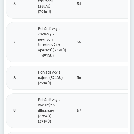
združeniu
6.
54
(369AÚ) -
(391AÚ)
Pohľadávky a
záväzky z
pevných
7.
55
termínových
operácií (373AÚ)
- (391AÚ)
Pohľadávky z
8.
nájmu (374AÚ) -
56
(391AÚ)
Pohľadávky z
vydaných
9.
dlhopisov
57
(375AÚ) -
(391AÚ)