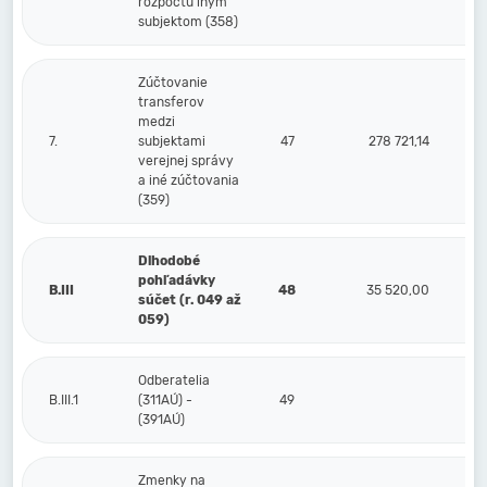
rozpočtu iným
subjektom (358)
Zúčtovanie
transferov
medzi
7.
subjektami
47
278 721,14
verejnej správy
a iné zúčtovania
(359)
Dlhodobé
pohľadávky
B.III
48
35 520,00
súčet (r. 049 až
059)
Odberatelia
B.III.1
(311AÚ) -
49
(391AÚ)
Zmenky na