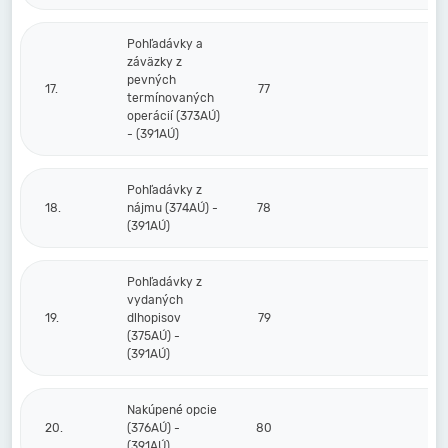
Pohľadávky a
záväzky z
pevných
17.
77
termínovaných
operácií (373AÚ)
- (391AÚ)
Pohľadávky z
18.
nájmu (374AÚ) -
78
(391AÚ)
Pohľadávky z
vydaných
19.
dlhopisov
79
(375AÚ) -
(391AÚ)
Nakúpené opcie
20.
(376AÚ) -
80
(391AÚ)