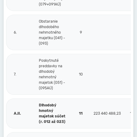
(079+091AÚ)
Obstaranie
dlhodobého
6.
nehmotného
9
majetku (041) -
(093)
Poskytnuté
preddavky na
dlhodobý
7.
10
nehmotný
majetok (051) -
(095AÚ)
Dlhodobý
hmotný
A.II.
11
223 440 488,23
133
majetok súčet
(r. 012 až 023)