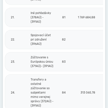
Iné pohľadávky
21.
(378AÚ) -
81
1 769 684,88
1
(391AÚ)
Spojovací účet
22.
pri združení
82
(396AÚ)
Zúčtovanie s
23.
Európskou úniou
83
(371AÚ)- (391AÚ)
Transfery a
ostatné
zúčtovanie so
24.
subjektami
84
313 065,78
mimo verejnej
správy (372AÚ) -
(391AÚ)