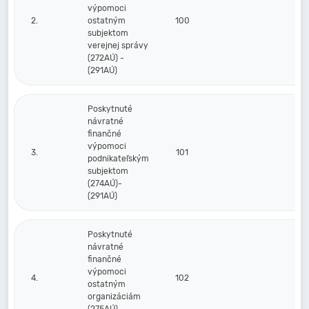
výpomoci
2.
ostatným
100
subjektom
verejnej správy
(272AÚ) -
(291AÚ)
Poskytnuté
návratné
finančné
výpomoci
3.
101
podnikateľským
subjektom
(274AÚ)-
(291AÚ)
Poskytnuté
návratné
finančné
výpomoci
4.
102
ostatným
organizáciám