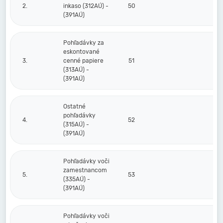
2.
inkaso (312AÚ) -
50
(391AÚ)
Pohľadávky za
eskontované
3.
cenné papiere
51
(313AÚ) -
(391AÚ)
Ostatné
pohľadávky
4.
52
(315AÚ) -
(391AÚ)
Pohľadávky voči
zamestnancom
5.
53
(335AÚ) -
(391AÚ)
Pohľadávky voči