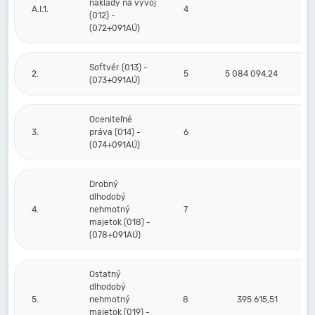
náklady na vývoj
A.I.1.
4
(012) -
(072+091AÚ)
Softvér (013) -
2.
5
5 084 094,24
1
(073+091AÚ)
Oceniteľné
3.
práva (014) -
6
(074+091AÚ)
Drobný
dlhodobý
4.
nehmotný
7
majetok (018) -
(078+091AÚ)
Ostatný
dlhodobý
5.
nehmotný
8
395 615,51
majetok (019) -