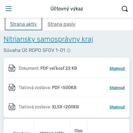
Účtovný výkaz
Strana aktív
Strana pasív
Nitriansky samosprávny kraj
Súvaha Úč ROPO SFOV 1-01
Dokument:
PDF veľkosť 22 KB
Stiahnuť
Tlačová zostava:
PDF <500KB
Stiahnuť
Tlačová zostava:
XLSX <200KB
Stiahnuť
Číslo