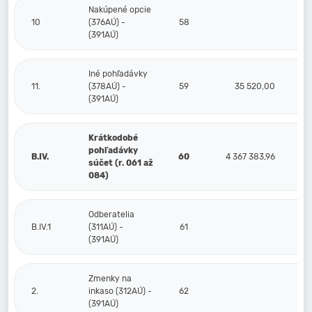
Nakúpené opcie
10
(376AÚ) -
58
(391AÚ)
Iné pohľadávky
11.
(378AÚ) -
59
35 520,00
(391AÚ)
Krátkodobé
pohľadávky
B.IV.
60
4 367 383,96
3
súčet (r. 061 až
084)
Odberatelia
B.IV.1
(311AÚ) -
61
(391AÚ)
Zmenky na
2.
inkaso (312AÚ) -
62
(391AÚ)