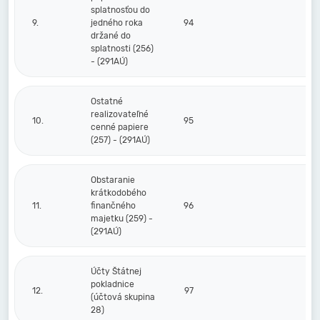
splatnosťou do
9.
jedného roka
94
držané do
splatnosti (256)
- (291AÚ)
Ostatné
realizovateľné
10.
95
cenné papiere
(257) - (291AÚ)
Obstaranie
krátkodobého
11.
finančného
96
majetku (259) -
(291AÚ)
Účty Štátnej
pokladnice
12.
97
(účtová skupina
28)