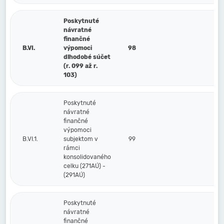
Poskytnuté
návratné
finančné
B.VI.
výpomoci
98
dlhodobé súčet
(r. 099 až r.
103)
Poskytnuté
návratné
finančné
výpomoci
B.VI.1.
subjektom v
99
rámci
konsolidovaného
celku (271AÚ) -
(291AÚ)
Poskytnuté
návratné
finančné