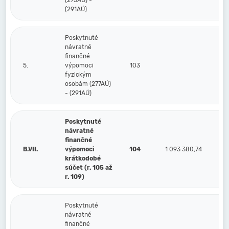
(275AÚ) -
(291AÚ)
Poskytnuté
návratné
finančné
5.
výpomoci
103
fyzickým
osobám (277AÚ)
- (291AÚ)
Poskytnuté
návratné
finančné
B.VII.
výpomoci
104
1 093 380,74
krátkodobé
súčet (r. 105 až
r. 109)
Poskytnuté
návratné
finančné