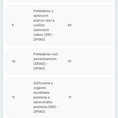
Pohľadávky z
daňových
príjmov obcí a
9.
vyšších
69
územných
celkov (319) -
(391AÚ)
Pohľadávky voči
zamestnancom
10.
70
(335AÚ) -
(391AÚ)
Zúčtovanie s
orgánmi
sociálneho
11.
poistenia a
71
zdravotného
poistenia (336) -
(391AÚ)