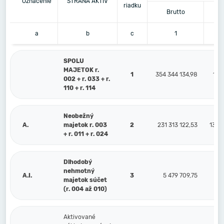
Označenie
STRANA AKTÍV
riadku
Brutto
K
a
b
c
1
SPOLU
MAJETOK r.
1
354 344 134,98
138
002 + r. 033 + r.
110 + r. 114
Neobežný
A.
majetok r. 003
2
231 313 122,53
134 
+ r. 011 + r. 024
Dlhodobý
nehmotný
A.I.
3
5 479 709,75
1
majetok súčet
(r. 004 až 010)
Aktivované