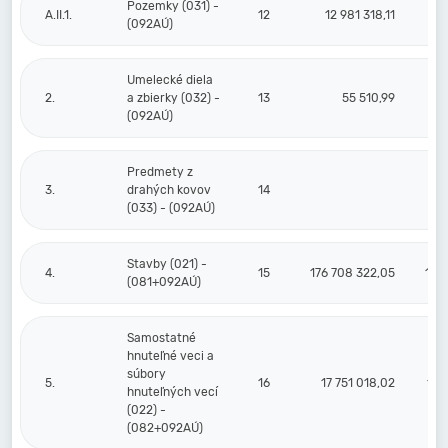
Pozemky (031) -
A.II.1.
12
12 981 318,11
(092AÚ)
Umelecké diela
2.
a zbierky (032) -
13
55 510,99
(092AÚ)
Predmety z
3.
drahých kovov
14
(033) - (092AÚ)
Stavby (021) -
4.
15
176 708 322,05
105
(081+092AÚ)
Samostatné
hnuteľné veci a
súbory
5.
16
17 751 018,02
16 
hnuteľných vecí
(022) -
(082+092AÚ)