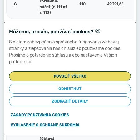
rozlíšenie
C.
110
49 791,62
súčet (r. 111 až
r. 113)
🍪
Náklady
Môžeme, prosím, používať cookies?
C.1.
budúcich období
111
27 493,42
(381)
S cieľom zabezpečenia správneho fungovania webovej
stránky a zlepšovania našich služieb používame cookies.
Prosíme o potvrdenie súhlasu alebo nastavenie Vašich
Komplexné
preferencií.
náklady
2.
112
budúcich období
(382)
POVOLIŤ VŠETKO
ODMIETNUŤ
Príjmy budúcich
3.
113
22 298,20
období (385)
ZOBRAZIŤ DETAILY
ZÁSADY POUŽÍVANIA COOKIES
Vzťahy k účtom
klientov
VYHLÁSENIE O OCHRANE SÚKROMIA
Štátnej
D.
114
pokladnice
(účtová