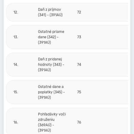
Daň z príjmov
12.
72
(341) - (391AÚ)
Ostatné priame
13.
dane (342) -
73
(391AÚ)
Daň z pridanej
14.
hodnoty (343) -
74
(391AÚ)
Ostatné dane a
15.
poplatky (345) -
75
(391AÚ)
Pohľadávky voči
združeniu
16.
76
(369AÚ) -
(391AÚ)