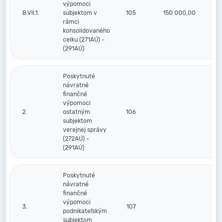
výpomoci
B.VII.1.
subjektom v
105
150 000,00
rámci
konsolidovaného
celku (271AÚ) -
(291AÚ)
Poskytnuté
návratné
finančné
výpomoci
2.
ostatným
106
subjektom
verejnej správy
(272AÚ) -
(291AÚ)
Poskytnuté
návratné
finančné
výpomoci
3.
107
podnikateľským
subjektom