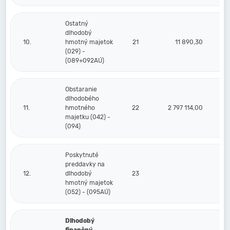
Ostatný
dlhodobý
10.
hmotný majetok
21
11 890,30
(029) -
(089+092AÚ)
Obstaranie
dlhodobého
11.
hmotného
22
2 797 114,00
2 
majetku (042) -
(094)
Poskytnuté
preddavky na
12.
dlhodobý
23
hmotný majetok
(052) - (095AÚ)
Dlhodobý