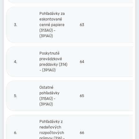
Pohľadávky za
eskontované
3.
cenné papiere
63
(313AÚ) -
(391AÚ)
Poskytnuté
prevádzkové
4.
64
preddavky (314)
- (391AÚ)
Ostatné
pohľadávky
5.
65
(315AÚ) -
(391AÚ)
Pohľadávky z
nedaňových
6.
rozpočtových
66
príjmov (316) -