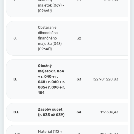
7.
finančný
31
19 137,60
majetok (069) -
(096AÚ)
Obstaranie
dlhodobého
8.
finančného
32
majetku (043) -
(096AÚ)
Obežný
majetok r. 034
+ r. 040 + r.
B.
33
122 981 220,83
3
048+ r. 060 + r.
085+ r. 098 + r.
104
Zásoby súčet
B.I.
34
119 506,43
(r. 035 až 039)
Materiál (112 +