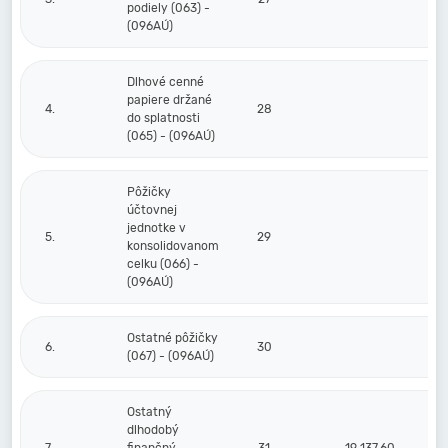
podiely (063) -
(096AÚ)
Dlhové cenné
papiere držané
4.
28
do splatnosti
(065) - (096AÚ)
Pôžičky
účtovnej
jednotke v
5.
29
konsolidovanom
celku (066) -
(096AÚ)
Ostatné pôžičky
6.
30
(067) - (096AÚ)
Ostatný
dlhodobý