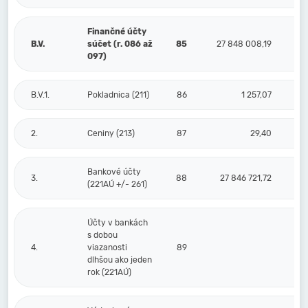
Finančné účty
B.V.
súčet (r. 086 až
85
27 848 008,19
097)
B.V.1.
Pokladnica (211)
86
1 257,07
2.
Ceniny (213)
87
29,40
Bankové účty
3.
88
27 846 721,72
(221AÚ +/- 261)
Účty v bankách
s dobou
4.
viazanosti
89
dlhšou ako jeden
rok (221AÚ)