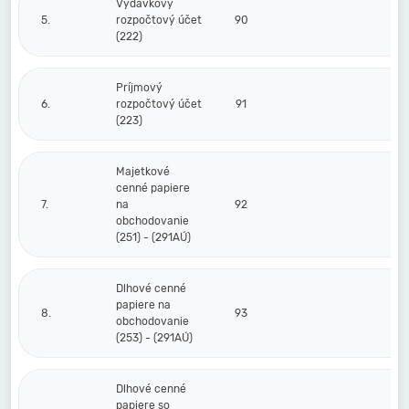
Výdavkový
5.
rozpočtový účet
90
(222)
Príjmový
6.
rozpočtový účet
91
(223)
Majetkové
cenné papiere
7.
na
92
obchodovanie
(251) - (291AÚ)
Dlhové cenné
papiere na
8.
93
obchodovanie
(253) - (291AÚ)
Dlhové cenné
papiere so