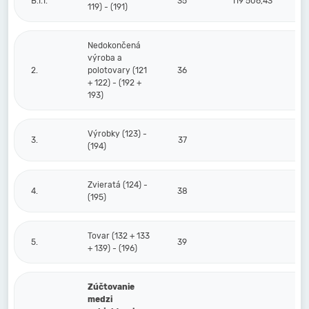
B.I.1.
35
119 506,43
119) - (191)
Nedokončená
výroba a
2.
polotovary (121
36
+ 122) - (192 +
193)
Výrobky (123) -
3.
37
(194)
Zvieratá (124) -
4.
38
(195)
Tovar (132 + 133
5.
39
+ 139) - (196)
Zúčtovanie
medzi