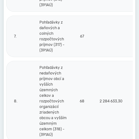
(391AÚ)
Pohľadávky z
daňových a
colných
7.
67
rozpočtových
príjmov (317) -
(391AÚ)
Pohľadávky z
nedaňových
príjmov obcí a
vyšších
územných
celkov a
8.
rozpočtových
68
2 284 633,30
2 
organizácií
zriadených
obcou a vyšším
územným
celkom (318) -
(391AÚ)