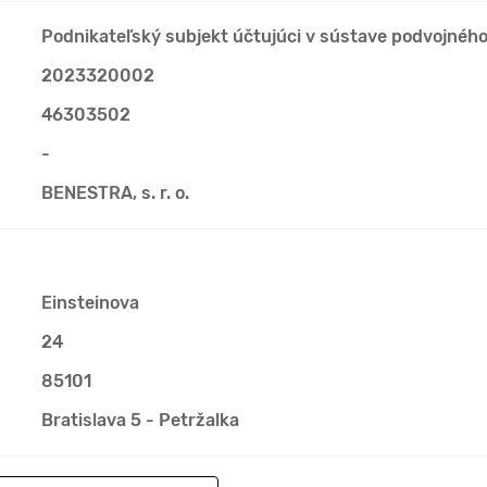
Podnikateľský subjekt účtujúci v sústave podvojnéh
2023320002
46303502
-
BENESTRA, s. r. o.
Einsteinova
24
85101
Bratislava 5 - Petržalka