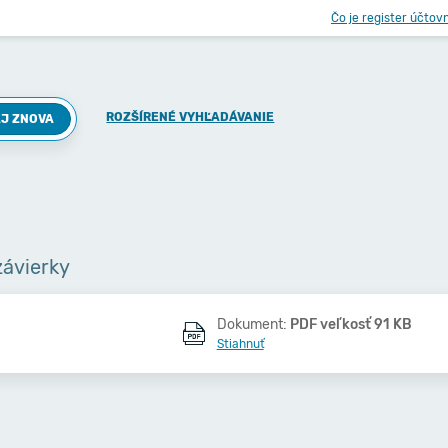
Čo je register účtov
ROZŠÍRENÉ VYHĽADÁVANIE
J ZNOVA
závierky
Dokument:
PDF veľkosť 91 KB
Stiahnuť