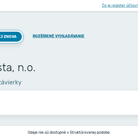
Čo je register účtov
ROZŠÍRENÉ VYHĽADÁVANIE
J ZNOVA
a, n.o.
závierky
Údaje nie sú dostupné v štruktúrovanej podobe.