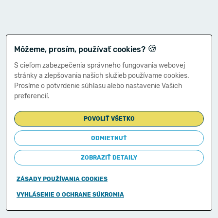
🍪
Môžeme, prosím, používať cookies?
S cieľom zabezpečenia správneho fungovania webovej
stránky a zlepšovania našich služieb používame cookies.
Prosíme o potvrdenie súhlasu alebo nastavenie Vašich
preferencií.
POVOLIŤ VŠETKO
ODMIETNUŤ
ZOBRAZIŤ DETAILY
ZÁSADY POUŽÍVANIA COOKIES
Copyright © 2011-2026
VYHLÁSENIE O OCHRANE SÚKROMIA
Ministerstvo financií Slovenskej republiky