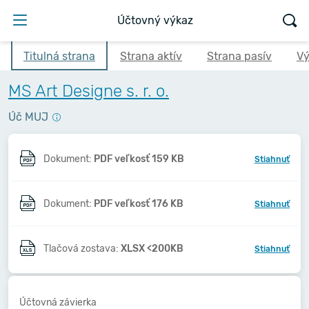
Účtovný výkaz
Titulná strana
Strana aktív
Strana pasív
Vý
MS Art Designe s. r. o.
Úč MUJ
Dokument:
PDF veľkosť 159 KB
Stiahnuť
Dokument:
PDF veľkosť 176 KB
Stiahnuť
Tlačová zostava:
XLSX <200KB
Stiahnuť
Účtovná závierka