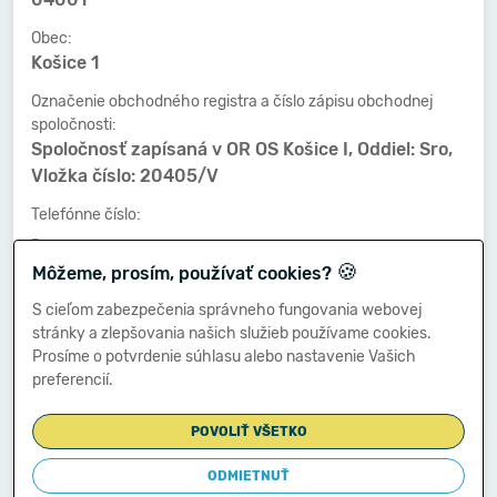
Obec:
Košice 1
Označenie obchodného registra a číslo zápisu obchodnej
spoločnosti:
Spoločnosť zapísaná v OR OS Košice I, Oddiel: Sro,
Vložka číslo: 20405/V
Telefónne číslo:
-
🍪
Môžeme, prosím, používať cookies?
Faxové číslo:
-
S cieľom zabezpečenia správneho fungovania webovej
stránky a zlepšovania našich služieb používame cookies.
E-mailová adresa:
Prosíme o potvrdenie súhlasu alebo nastavenie Vašich
-
preferencií.
POVOLIŤ VŠETKO
Zostavená dňa:
29.06.2016
ODMIETNUŤ