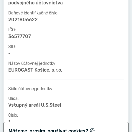
podvojného účtovníctva
Daňové identifikačné číslo:
2021806622
IČO:
36577707
SID:
-
Názov účtovnej jednotky:
EUROCAST Košice, s.r.o.
Sídlo účtovnej jednotky
Ulica:
Vstupný areál U.S.Steel
Číslo:
1
🍪
Môžeme, prosím, používať cookies?