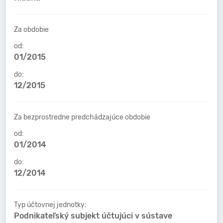
Za obdobie
od:
01/2015
do:
12/2015
Za bezprostredne predchádzajúce obdobie
od:
01/2014
do:
12/2014
Typ účtovnej jednotky:
Podnikateľský subjekt účtujúci v sústave