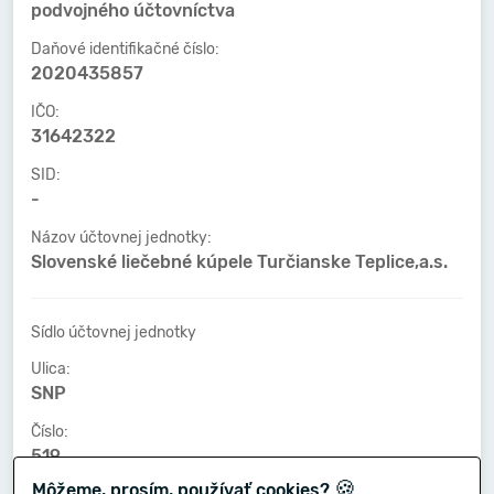
podvojného účtovníctva
Daňové identifikačné číslo:
2020435857
IČO:
31642322
SID:
-
Názov účtovnej jednotky:
Slovenské liečebné kúpele Turčianske Teplice,a.s.
Sídlo účtovnej jednotky
Ulica:
SNP
Číslo:
519
🍪
Môžeme, prosím, používať cookies?