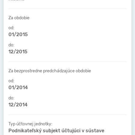
Za obdobie
od:
01/2015
do:
12/2015
Za bezprostredne predchádzajúce obdobie
od:
01/2014
do:
12/2014
Typ účtovnej jednotky:
Podnikateľský subjekt účtujúci v sústave