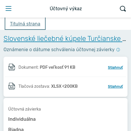
Účtovný výkaz
Titulná strana
Slovenské liečebné kúpele Turčianske Teplice,a.s.
Oznámenie o dátume schválenia účtovnej závierky
Dokument:
PDF veľkosť 91 KB
Stiahnuť
Tlačová zostava:
XLSX <200KB
Stiahnuť
Účtovná závierka
Individuálna
Riadna