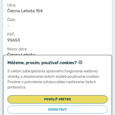
Ulica:
Čierna Lehota 154
Číslo:
-
PSČ:
95653
Názov obce:
Čierna Lehota
🍪
Môžeme, prosím, používať cookies?
Číslo telefónu:
-
S cieľom zabezpečenia správneho fungovania webovej
stránky a zlepšovania našich služieb používame cookies.
Číslo faxu:
Prosíme o potvrdenie súhlasu alebo nastavenie Vašich
-
preferencií.
E-mailová adresa:
-
POVOLIŤ VŠETKO
ODMIETNUŤ