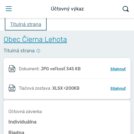
Účtovný výkaz
Titulná strana
Obec Čierna Lehota
Titulná strana
Dokument:
JPG veľkosť 345 KB
Stiahnuť
Tlačová zostava:
XLSX <200KB
Stiahnuť
Účtovná závierka
Individuálna
Riadna