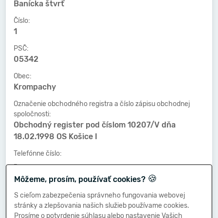
Banícka štvrť
Číslo:
1
PSČ:
05342
Obec:
Krompachy
Označenie obchodného registra a číslo zápisu obchodnej
spoločnosti:
Obchodný register pod číslom 10207/V dňa
18.02.1998 OS Košice I
Telefónne číslo:
-
🍪
Môžeme, prosím, používať cookies?
Faxové číslo:
-
S cieľom zabezpečenia správneho fungovania webovej
stránky a zlepšovania našich služieb používame cookies.
E-mailová adresa:
Prosíme o potvrdenie súhlasu alebo nastavenie Vašich