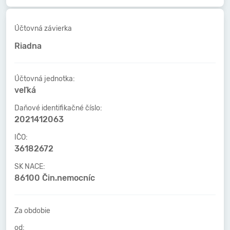
Účtovná závierka
Riadna
Účtovná jednotka:
veľká
Daňové identifikačné číslo:
2021412063
IČO:
36182672
SK NACE:
86100 Čin.nemocníc
Za obdobie
od: