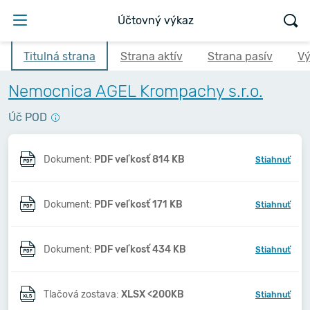
Účtovný výkaz
Titulná strana
Strana aktív
Strana pasív
Vý
Nemocnica AGEL Krompachy s.r.o.
Úč POD
Dokument:
PDF veľkosť 814 KB
Stiahnuť
Dokument:
PDF veľkosť 171 KB
Stiahnuť
Dokument:
PDF veľkosť 434 KB
Stiahnuť
Tlačová zostava:
XLSX <200KB
Stiahnuť