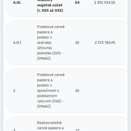
finančný
A.III.
24
2 392 924,55
majetok súčet
(r. 025 až 032)
Podielové cenné
papiere a
podiely v
A.III.1.
dcérskej
25
2 373 786,95
účtovnej
jednotke (061) -
(096AÚ)
Podielové cenné
papiere a
podiely v
2.
spoločnosti s
26
podstatným
vplyvom (062) -
(096AÚ)
Realizovateľné
cenné papiere a
3.
27