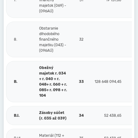
7.
finančný
31
19 137,60
majetok (069) -
(096AÚ)
Obstaranie
dlhodobého
8.
finančného
32
majetku (043) -
(096AÚ)
Obežný
majetok r. 034
+ r. 040 + r.
B.
33
128 648 094,45
3 
048+ r. 060 + r.
085+ r. 098 + r.
104
Zásoby súčet
B.I.
34
52 438,65
(r. 035 až 039)
Materiál (112 +