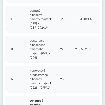
Ostatný
dlhodobý
10.
hmotný majetok
21
315 824,17
(029) -
(089+092AÚ)
Obstaranie
dlhodobého
11.
hmotného
22
2 055 593,70
1
majetku (042) -
(094)
Poskytnuté
preddavky na
12.
dlhodobý
23
hmotný majetok
(052) - (095AÚ)
Dlhodobý