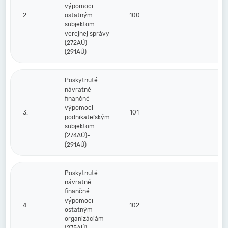
výpomoci
2.
ostatným
100
subjektom
verejnej správy
(272AÚ) -
(291AÚ)
Poskytnuté
návratné
finančné
výpomoci
3.
101
podnikateľským
subjektom
(274AÚ)-
(291AÚ)
Poskytnuté
návratné
finančné
výpomoci
4.
102
ostatným
organizáciám