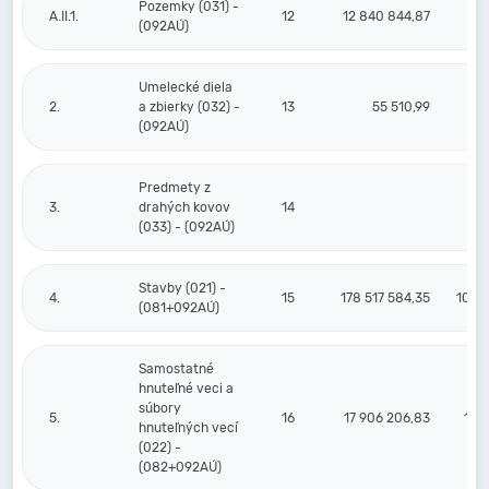
Pozemky (031) -
A.II.1.
12
12 840 844,87
(092AÚ)
Umelecké diela
2.
a zbierky (032) -
13
55 510,99
(092AÚ)
Predmety z
3.
drahých kovov
14
(033) - (092AÚ)
Stavby (021) -
4.
15
178 517 584,35
105 
(081+092AÚ)
Samostatné
hnuteľné veci a
súbory
5.
16
17 906 206,83
15 
hnuteľných vecí
(022) -
(082+092AÚ)