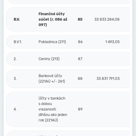
Finančné účty
B.V.
súčet (r. 086 až
85
33 833 284,08
097)
B.V.1.
Pokladnica (211)
86
1 493,05
2.
Ceniny (213)
87
Bankové účty
3.
88
33 831 791,03
(221AÚ +/- 261)
Účty v bankách
s dobou
4.
viazanosti
89
dlhšou ako jeden
rok (221AÚ)