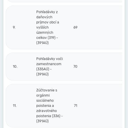
Pohľadávky z
daňových
príjmov obcí a
9.
vyšších
69
územných
celkov (319) -
(391AÚ)
Pohľadávky voči
zamestnancom
10.
70
(335AÚ) -
(391AÚ)
Zúčtovanie s
orgánmi
sociálneho
11.
poistenia a
71
zdravotného
poistenia (336) -
(391AÚ)