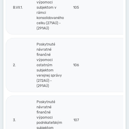
výpomoci
B.VII.1.
subjektom v
105
rámci
konsolidovaného
celku (271AÚ) -
(291AÚ)
Poskytnuté
návratné
finančné
výpomoci
2.
ostatným
106
subjektom
verejnej správy
(272AÚ) -
(291AÚ)
Poskytnuté
návratné
finančné
výpomoci
3.
107
podnikateľským
subjektom