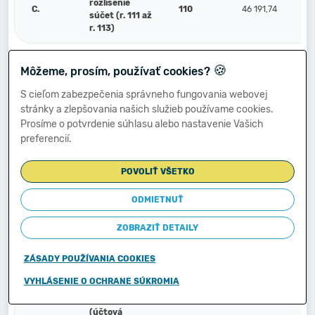
rozlíšenie
C.
110
46 191,74
súčet (r. 111 až
r. 113)
🍪
Náklady
Môžeme, prosím, používať cookies?
C.1.
budúcich období
111
25 445,54
(381)
S cieľom zabezpečenia správneho fungovania webovej
stránky a zlepšovania našich služieb používame cookies.
Prosíme o potvrdenie súhlasu alebo nastavenie Vašich
Komplexné
preferencií.
náklady
2.
112
budúcich období
(382)
POVOLIŤ VŠETKO
ODMIETNUŤ
Príjmy budúcich
3.
113
20 746,20
období (385)
ZOBRAZIŤ DETAILY
ZÁSADY POUŽÍVANIA COOKIES
Vzťahy k účtom
klientov
VYHLÁSENIE O OCHRANE SÚKROMIA
Štátnej
D.
114
pokladnice
(účtová