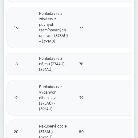
Pohľadávky a
záväzky z
pevných
17.
77
termínovaných
operácií (373AÚ)
- (391AÚ)
Pohľadávky z
18.
nájmu (374AÚ) -
78
(391AÚ)
Pohľadávky z
vydaných
19.
dlhopisov
79
(375AÚ) -
(391AÚ)
Nakúpené opcie
20.
(376AÚ) -
80
(391AÚ)