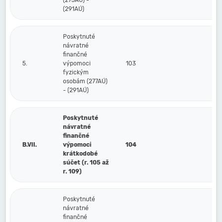
(275AÚ) -
(291AÚ)
Poskytnuté
návratné
finančné
5.
výpomoci
103
fyzickým
osobám (277AÚ)
- (291AÚ)
Poskytnuté
návratné
finančné
B.VII.
výpomoci
104
krátkodobé
súčet (r. 105 až
r. 109)
Poskytnuté
návratné
finančné