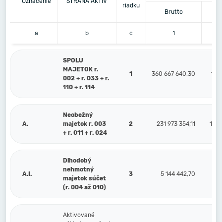
Označenie
STRANA AKTÍV
riadku
Brutto
K
a
b
c
1
SPOLU
MAJETOK r.
1
360 667 640,30
137
002 + r. 033 + r.
110 + r. 114
Neobežný
A.
majetok r. 003
2
231 973 354,11
133 
+ r. 011 + r. 024
Dlhodobý
nehmotný
A.I.
3
5 144 442,70
1 
majetok súčet
(r. 004 až 010)
Aktivované