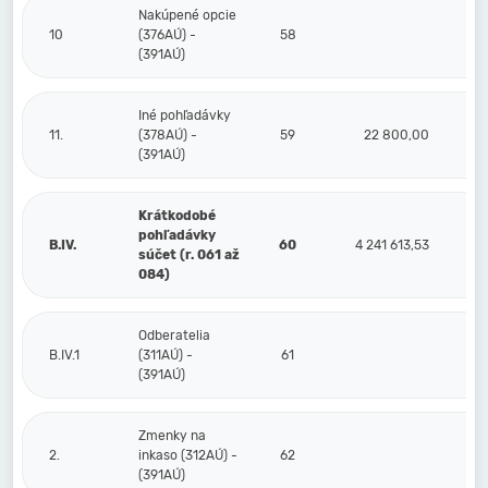
Nakúpené opcie
10
(376AÚ) -
58
(391AÚ)
Iné pohľadávky
11.
(378AÚ) -
59
22 800,00
(391AÚ)
Krátkodobé
pohľadávky
B.IV.
60
4 241 613,53
3 
súčet (r. 061 až
084)
Odberatelia
B.IV.1
(311AÚ) -
61
(391AÚ)
Zmenky na
2.
inkaso (312AÚ) -
62
(391AÚ)