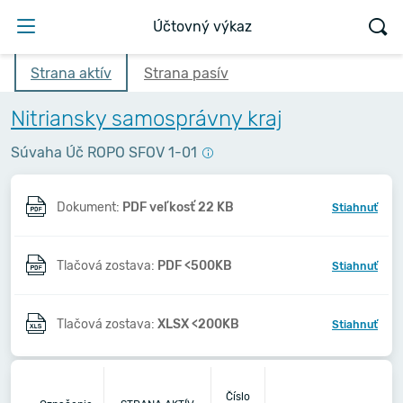
Účtovný výkaz
Strana aktív
Strana pasív
Nitriansky samosprávny kraj
Súvaha Úč ROPO SFOV 1-01
Dokument:
PDF veľkosť 22 KB
Stiahnuť
Tlačová zostava:
PDF <500KB
Stiahnuť
Tlačová zostava:
XLSX <200KB
Stiahnuť
Číslo