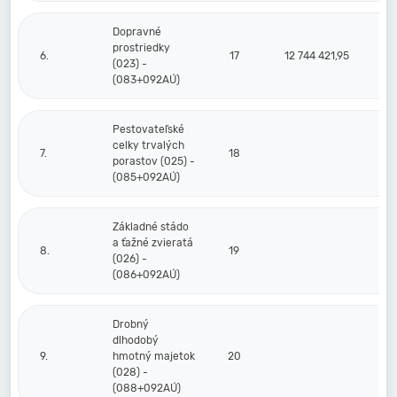
Dopravné
prostriedky
6.
17
12 744 421,95
9
(023) -
(083+092AÚ)
Pestovateľské
celky trvalých
7.
18
porastov (025) -
(085+092AÚ)
Základné stádo
a ťažné zvieratá
8.
19
(026) -
(086+092AÚ)
Drobný
dlhodobý
9.
hmotný majetok
20
(028) -
(088+092AÚ)