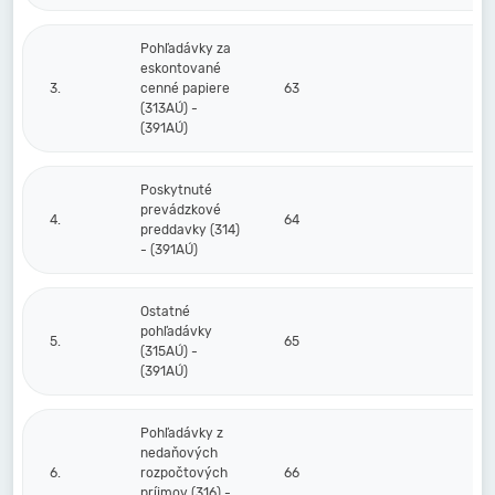
Pohľadávky za
eskontované
3.
cenné papiere
63
(313AÚ) -
(391AÚ)
Poskytnuté
prevádzkové
4.
64
preddavky (314)
- (391AÚ)
Ostatné
pohľadávky
5.
65
(315AÚ) -
(391AÚ)
Pohľadávky z
nedaňových
6.
rozpočtových
66
príjmov (316) -