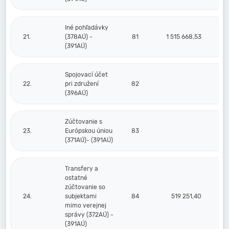
Iné pohľadávky
21.
(378AÚ) -
81
1 515 668,53
1 
(391AÚ)
Spojovací účet
22.
pri združení
82
(396AÚ)
Zúčtovanie s
23.
Európskou úniou
83
(371AÚ)- (391AÚ)
Transfery a
ostatné
zúčtovanie so
24.
subjektami
84
519 251,40
mimo verejnej
správy (372AÚ) -
(391AÚ)