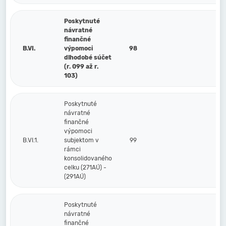
Poskytnuté
návratné
finančné
B.VI.
výpomoci
98
dlhodobé súčet
(r. 099 až r.
103)
Poskytnuté
návratné
finančné
výpomoci
B.VI.1.
subjektom v
99
rámci
konsolidovaného
celku (271AÚ) -
(291AÚ)
Poskytnuté
návratné
finančné