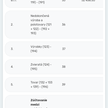
B.I.1.
35
52 438,65
119) - (191)
Nedokončená
výroba a
2.
polotovary (121
36
+ 122) - (192 +
193)
Výrobky (123) -
3.
37
(194)
Zvieratá (124) -
4.
38
(195)
Tovar (132 + 133
5.
39
+ 139) - (196)
Zúčtovanie
medzi