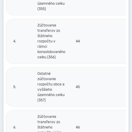
územného celku
(355)
Zúčtovanie
transferov zo
štátneho
4.
rozpočtu v
44
rámci
konsolidovaného
celku (356)
Ostatné
zúčtovanie
rozpočtu obce a
5.
45
vyššieho
územného celku
(357)
Zúčtovanie
transferov zo
6.
štátneho
46