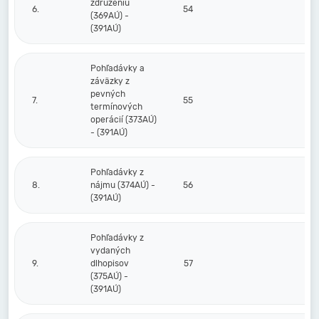
združeniu
6.
54
(369AÚ) -
(391AÚ)
Pohľadávky a
záväzky z
pevných
7.
55
termínových
operácií (373AÚ)
- (391AÚ)
Pohľadávky z
8.
nájmu (374AÚ) -
56
(391AÚ)
Pohľadávky z
vydaných
9.
dlhopisov
57
(375AÚ) -
(391AÚ)