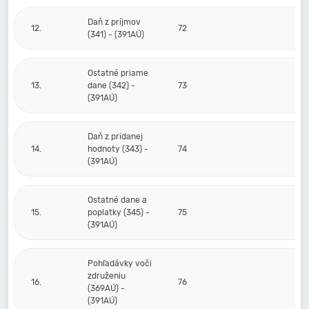
Daň z príjmov
12.
72
(341) - (391AÚ)
Ostatné priame
13.
dane (342) -
73
(391AÚ)
Daň z pridanej
14.
hodnoty (343) -
74
(391AÚ)
Ostatné dane a
15.
poplatky (345) -
75
(391AÚ)
Pohľadávky voči
združeniu
16.
76
(369AÚ) -
(391AÚ)