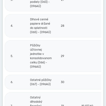
podiely (063) -
(096AÚ)
Dlhové cenné
papiere držané
4.
28
do splatnosti
(065) - (096AÚ)
Pôžičky
účtovnej
jednotke v
5.
29
konsolidovanom
celku (066) -
(096AÚ)
Ostatné pôžičky
6.
30
(067) - (096AÚ)
Ostatný
dlhodobý