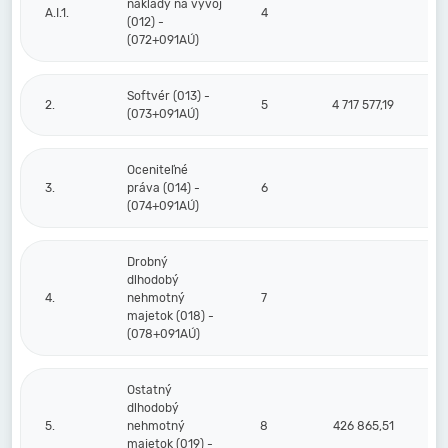
náklady na vývoj
A.I.1.
4
(012) -
(072+091AÚ)
Softvér (013) -
2.
5
4 717 577,19
1
(073+091AÚ)
Oceniteľné
3.
práva (014) -
6
(074+091AÚ)
Drobný
dlhodobý
4.
nehmotný
7
majetok (018) -
(078+091AÚ)
Ostatný
dlhodobý
5.
nehmotný
8
426 865,51
majetok (019) -