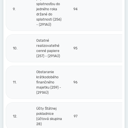
splatnosťou do
9.
jedného roka
94
držané do
splatnosti (256)
- (291AÚ)
Ostatné
realizovateľné
10.
95
cenné papiere
(257) - (291AÚ)
Obstaranie
krátkodobého
11.
finančného
96
majetku (259) -
(291AÚ)
Účty Štátnej
pokladnice
12.
97
(účtová skupina
28)