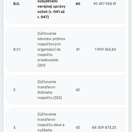
subjektami
B.II.
40
90 497 958,19
verejnej správy
súčet (r. 041 až
r. 047)
Zúčtovanie
odvodov príjmov
rozpočtových
B.II.1.
organizácií do
41
1 909 363,82
rozpočtu
zriaďovateľa
(351)
Zúčtovanie
transferov
2.
42
štátneho
rozpočtu (353)
Zúčtovanie
transferov
rozpočtu obce a
3.
43
88 309 873,23
vyššieho