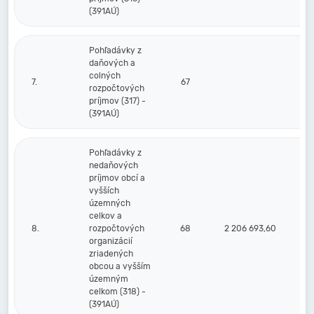
(391AÚ)
Pohľadávky z
daňových a
colných
7.
67
rozpočtových
príjmov (317) -
(391AÚ)
Pohľadávky z
nedaňových
príjmov obcí a
vyšších
územných
celkov a
8.
rozpočtových
68
2 206 693,60
2 
organizácií
zriadených
obcou a vyšším
územným
celkom (318) -
(391AÚ)