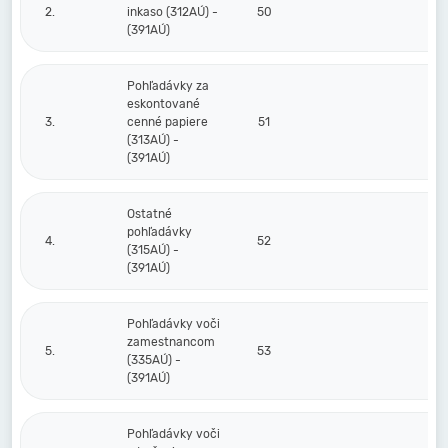
2.
inkaso (312AÚ) -
50
(391AÚ)
Pohľadávky za
eskontované
3.
cenné papiere
51
(313AÚ) -
(391AÚ)
Ostatné
pohľadávky
4.
52
(315AÚ) -
(391AÚ)
Pohľadávky voči
zamestnancom
5.
53
(335AÚ) -
(391AÚ)
Pohľadávky voči