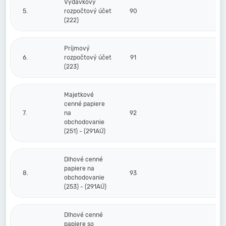
Výdavkový
5.
rozpočtový účet
90
(222)
Príjmový
6.
rozpočtový účet
91
(223)
Majetkové
cenné papiere
7.
na
92
obchodovanie
(251) - (291AÚ)
Dlhové cenné
papiere na
8.
93
obchodovanie
(253) - (291AÚ)
Dlhové cenné
papiere so