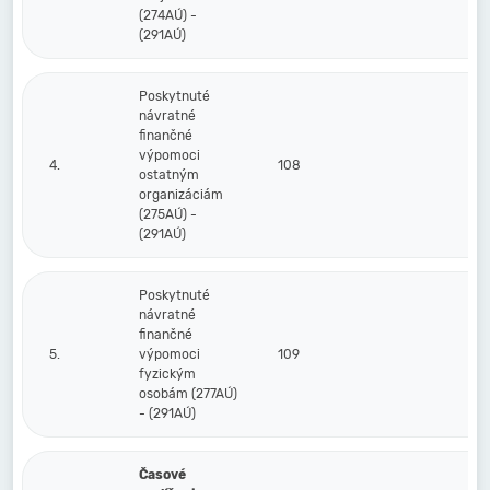
(274AÚ) -
(291AÚ)
Poskytnuté
návratné
finančné
výpomoci
4.
108
ostatným
organizáciám
(275AÚ) -
(291AÚ)
Poskytnuté
návratné
finančné
5.
výpomoci
109
fyzickým
osobám (277AÚ)
- (291AÚ)
Časové