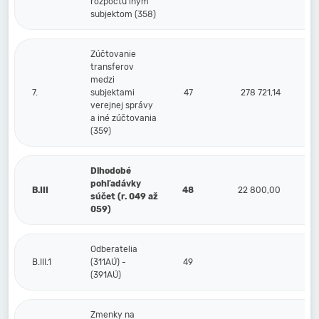
rozpočtu iným
subjektom (358)
Zúčtovanie
transferov
medzi
7.
subjektami
47
278 721,14
verejnej správy
a iné zúčtovania
(359)
Dlhodobé
pohľadávky
B.III
48
22 800,00
súčet (r. 049 až
059)
Odberatelia
B.III.1
(311AÚ) -
49
(391AÚ)
Zmenky na