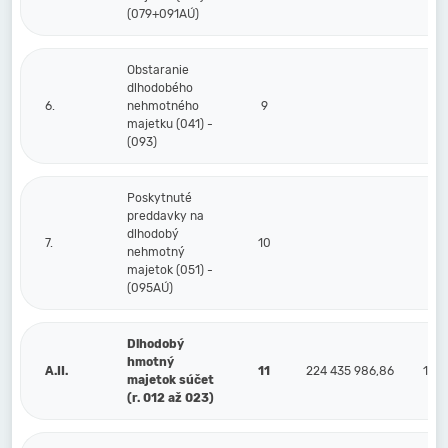
(079+091AÚ)
Obstaranie
dlhodobého
6.
nehmotného
9
majetku (041) -
(093)
Poskytnuté
preddavky na
dlhodobý
7.
10
nehmotný
majetok (051) -
(095AÚ)
Dlhodobý
hmotný
A.II.
11
224 435 986,86
132 
majetok súčet
(r. 012 až 023)