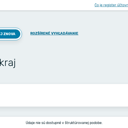
Čo je register účtov
ROZŠÍRENÉ VYHĽADÁVANIE
J ZNOVA
kraj
Údaje nie sú dostupné v štruktúrovanej podobe.