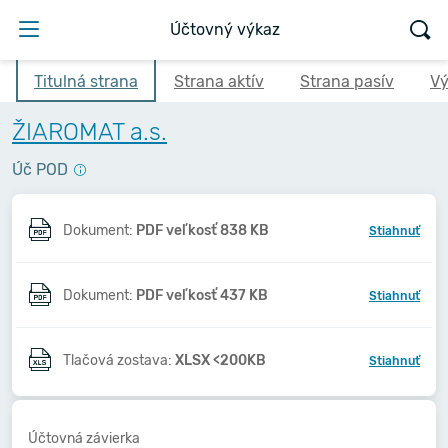
Účtovný výkaz
Titulná strana
Strana aktív
Strana pasív
Vý
ŽIAROMAT a.s.
Úč POD
Dokument:
PDF veľkosť 838 KB
Stiahnuť
Dokument:
PDF veľkosť 437 KB
Stiahnuť
Tlačová zostava:
XLSX <200KB
Stiahnuť
Účtovná závierka