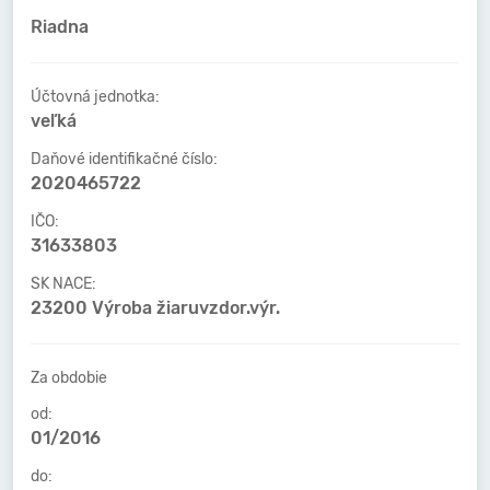
Riadna
Účtovná jednotka:
veľká
Daňové identifikačné číslo:
2020465722
IČO:
31633803
SK NACE:
23200 Výroba žiaruvzdor.výr.
Za obdobie
od:
01/2016
do: