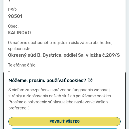
PSČ:
98501
Obec:
KALINOVO
Označenie obchodného registra a číslo zápisu obchodnej
spoločnosti:
Okresný súd B. Bystrica, oddiel Sa, v ložka č.289/S
Telefónne číslo:
-
🍪
Môžeme, prosím, používať cookies?
Faxové číslo:
-
S cieľom zabezpečenia správneho fungovania webovej
stránky a zlepšovania našich služieb používame cookies.
E-mailová adresa:
Prosíme o potvrdenie súhlasu alebo nastavenie Vašich
-
preferencií.
POVOLIŤ VŠETKO
Zostavená dňa: