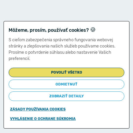
🍪
Môžeme, prosím, používať cookies?
S cieľom zabezpečenia správneho fungovania webovej
stránky a zlepšovania našich služieb používame cookies.
Prosíme o potvrdenie súhlasu alebo nastavenie Vašich
preferencií.
POVOLIŤ VŠETKO
ODMIETNUŤ
ZOBRAZIŤ DETAILY
ZÁSADY POUŽÍVANIA COOKIES
Copyright © 2011-2026
VYHLÁSENIE O OCHRANE SÚKROMIA
Ministerstvo financií Slovenskej republiky