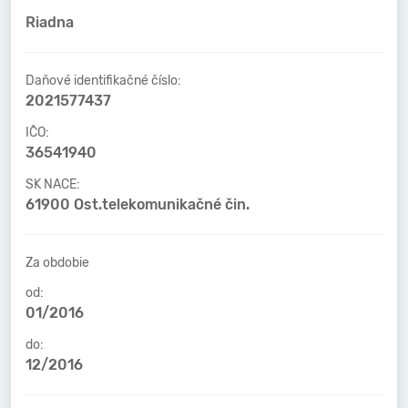
Riadna
Daňové identifikačné číslo:
2021577437
IČO:
36541940
SK NACE:
61900 Ost.telekomunikačné čin.
Za obdobie
od:
01/2016
do:
12/2016