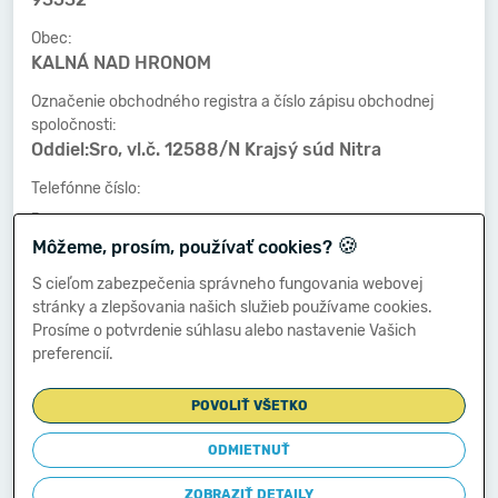
Obec:
KALNÁ NAD HRONOM
Označenie obchodného registra a číslo zápisu obchodnej
spoločnosti:
Oddiel:Sro, vl.č. 12588/N Krajsý súd Nitra
Telefónne číslo:
-
🍪
Môžeme, prosím, používať cookies?
Faxové číslo:
-
S cieľom zabezpečenia správneho fungovania webovej
stránky a zlepšovania našich služieb používame cookies.
E-mailová adresa:
Prosíme o potvrdenie súhlasu alebo nastavenie Vašich
-
preferencií.
POVOLIŤ VŠETKO
Zostavená dňa:
17.05.2017
ODMIETNUŤ
Schválená dňa:
ZOBRAZIŤ DETAILY