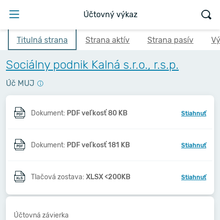
Účtovný výkaz
Titulná strana
Strana aktív
Strana pasív
Vý
Sociálny podnik Kalná s.r.o., r.s.p.
Úč MUJ
Dokument:
PDF veľkosť 80 KB
Stiahnuť
Dokument:
PDF veľkosť 181 KB
Stiahnuť
Tlačová zostava:
XLSX <200KB
Stiahnuť
Účtovná závierka