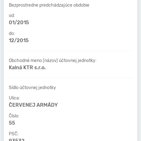
Bezprostredne predchádzajúce obdobie
od:
01/2015
do:
12/2015
Obchodné meno (názov) účtovnej jednotky:
Kalná KTR s.r.o.
Sídlo účtovnej jednotky
Ulica:
ČERVENEJ ARMÁDY
Číslo:
55
PSČ:
93532