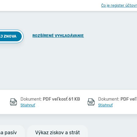
Čo je register účtov
ROZŠÍRENÉ VYHĽADÁVANIE
J ZNOVA
Dokument:
PDF veľkosť 61 KB
Dokument:
PDF veľ
Stiahnuť
Stiahnuť
na pasív
Výkaz ziskov a strát