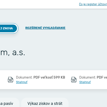
Čo je register účtov
ROZŠÍRENÉ VYHĽADÁVANIE
J ZNOVA
m, a.s.
Dokument:
PDF veľkosť 599 KB
Dokument:
PDF v
Stiahnuť
Stiahnuť
na pasív
Výkaz ziskov a strát