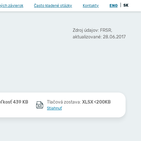
|
SK
ných závierok
Často kladené otázky
Kontakty
ENG
Zdroj údajov: FRSR,
aktualizované: 28.06.2017
eľkosť 439 KB
Tlačová zostava:
XLSX <200KB
Stiahnuť