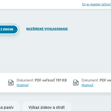
Čo je register účtov
ROZŠÍRENÉ VYHĽADÁVANIE
J ZNOVA
Dokument:
PDF veľkosť 781 KB
Dokument:
PDF ve
Stiahnuť
Stiahnuť
na pasív
Výkaz ziskov a strát