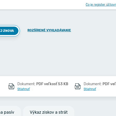
Čo je register účtov
ROZŠÍRENÉ VYHĽADÁVANIE
J ZNOVA
Dokument:
PDF veľkosť 53 KB
Dokument:
PDF veľ
Stiahnuť
Stiahnuť
na pasív
Výkaz ziskov a strát