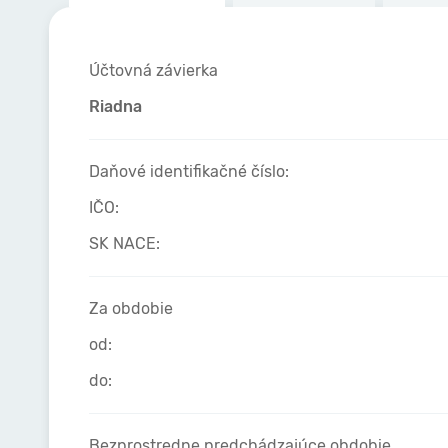
Účtovná závierka
Riadna
Daňové identifikačné číslo:
IČO:
SK NACE:
Za obdobie
od:
do:
Bezprostredne predchádzajúce obdobie