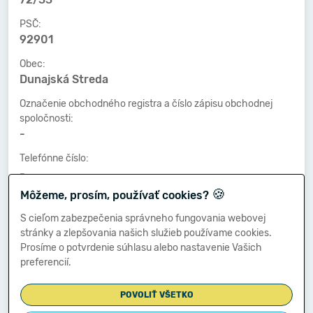
PSČ:
92901
Obec:
Dunajská Streda
Označenie obchodného registra a číslo zápisu obchodnej
spoločnosti:
-
Telefónne číslo:
-
🍪
Môžeme, prosím, používať cookies?
Faxové číslo:
-
S cieľom zabezpečenia správneho fungovania webovej
stránky a zlepšovania našich služieb používame cookies.
E-mailová adresa:
Prosíme o potvrdenie súhlasu alebo nastavenie Vašich
-
preferencií.
POVOLIŤ VŠETKO
Zostavená dňa: