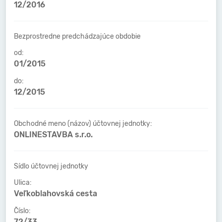
12/2016
Bezprostredne predchádzajúce obdobie
od:
01/2015
do:
12/2015
Obchodné meno (názov) účtovnej jednotky:
ONLINESTAVBA s.r.o.
Sídlo účtovnej jednotky
Ulica:
Veľkoblahovská cesta
Číslo:
72/33