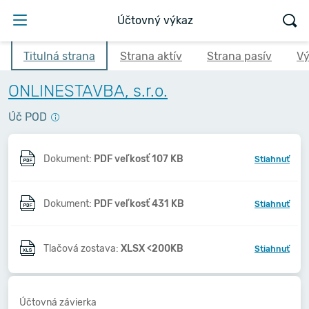
Účtovný výkaz
Titulná strana
Strana aktív
Strana pasív
Vý
ONLINESTAVBA, s.r.o.
Úč POD
Dokument:
PDF veľkosť 107 KB
Stiahnuť
Dokument:
PDF veľkosť 431 KB
Stiahnuť
Tlačová zostava:
XLSX <200KB
Stiahnuť
Účtovná závierka