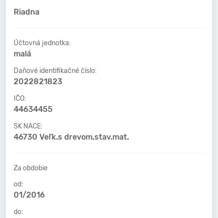
Riadna
Účtovná jednotka:
malá
Daňové identifikačné číslo:
2022821823
IČO:
44634455
SK NACE:
46730 Veľk.s drevom,stav.mat.
Za obdobie
od:
01/2016
do: