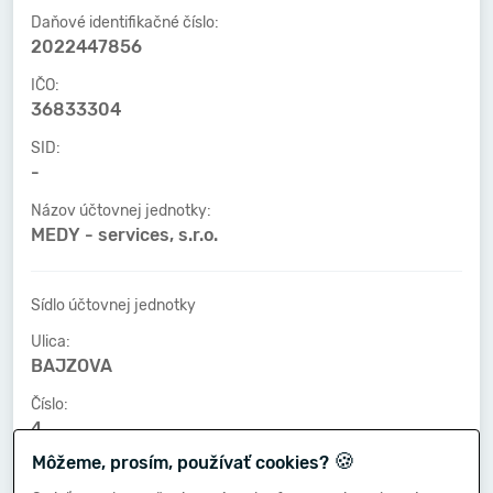
Daňové identifikačné číslo:
2022447856
IČO:
36833304
SID:
-
Názov účtovnej jednotky:
MEDY - services, s.r.o.
Sídlo účtovnej jednotky
Ulica:
BAJZOVA
Číslo:
4
🍪
Môžeme, prosím, používať cookies?
PSČ:
04001