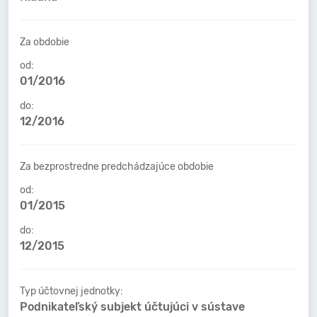
Za obdobie
od:
01/2016
do:
12/2016
Za bezprostredne predchádzajúce obdobie
od:
01/2015
do:
12/2015
Typ účtovnej jednotky:
Podnikateľský subjekt účtujúci v sústave