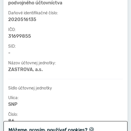
podvojného účtovníctva
Daňové identifikačné číslo:
2020516135
IČO:
31699855
SID:
-
Názov účtovnej jednotky:
ZASTROVA, a.s.
Sídlo účtovnej jednotky
Ulica:
SNP
Číslo:
86
🍪
Môžeme, prosím, používať cookies?