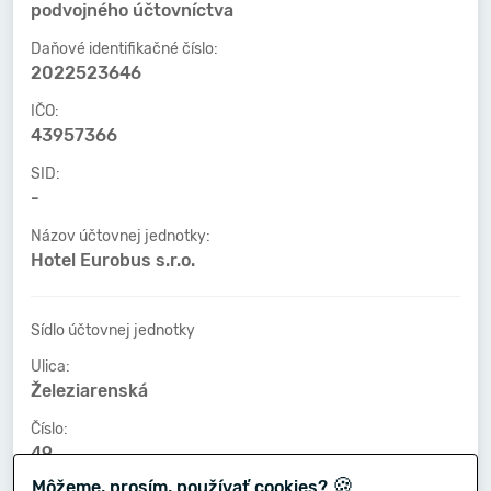
podvojného účtovníctva
Daňové identifikačné číslo:
2022523646
IČO:
43957366
SID:
-
Názov účtovnej jednotky:
Hotel Eurobus s.r.o.
Sídlo účtovnej jednotky
Ulica:
Železiarenská
Číslo:
49
🍪
Môžeme, prosím, používať cookies?