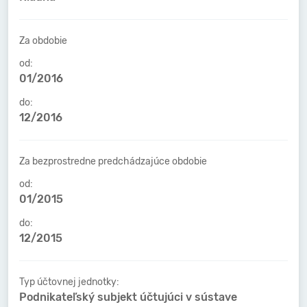
Za obdobie
od:
01/2016
do:
12/2016
Za bezprostredne predchádzajúce obdobie
od:
01/2015
do:
12/2015
Typ účtovnej jednotky:
Podnikateľský subjekt účtujúci v sústave