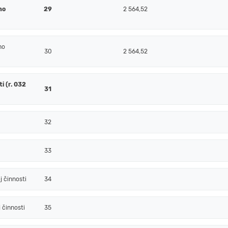
j
ho
29
2 564,52
ho
30
2 564,52
i (r. 032
31
32
33
 činnosti
34
 činnosti
35