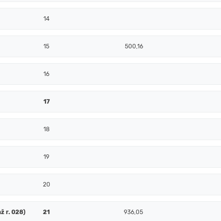
14
15
500,16
16
17
18
19
20
ž r. 028)
21
936,05