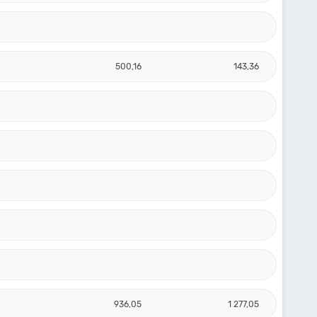
500,16
143,36
936,05
1 277,05