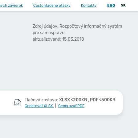
|
SK
ných závierok
Často kladené otázky
Kontakty
ENG
Zdroj údajov: Rozpočtový informačný systém
pre samosprávu,
aktualizované: 15.03.2018
Tlačová zostava:
XLSX <200KB
,
PDF <500KB
Generovať XLSX
|
Generovať PDF