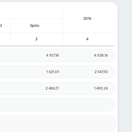
2016
sť
Spolu
3
4
4 107,18
4 038,16
1 621,01
2 547,92
2 486,17
1 490,24