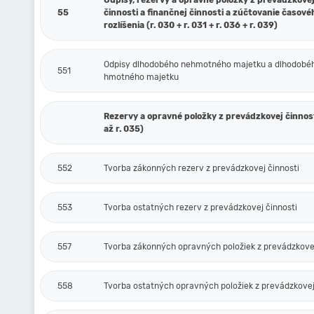
Odpisy, rezervy a opravné položky z prevádzkove
55
činnosti a finančnej činnosti a zúčtovanie časové
rozlíšenia (r. 030 + r. 031 + r. 036 + r. 039)
Odpisy dlhodobého nehmotného majetku a dlhodobé
551
hmotného majetku
Rezervy a opravné položky z prevádzkovej činnost
až r. 035)
552
Tvorba zákonných rezerv z prevádzkovej činnosti
553
Tvorba ostatných rezerv z prevádzkovej činnosti
557
Tvorba zákonných opravných položiek z prevádzkovej
558
Tvorba ostatných opravných položiek z prevádzkovej