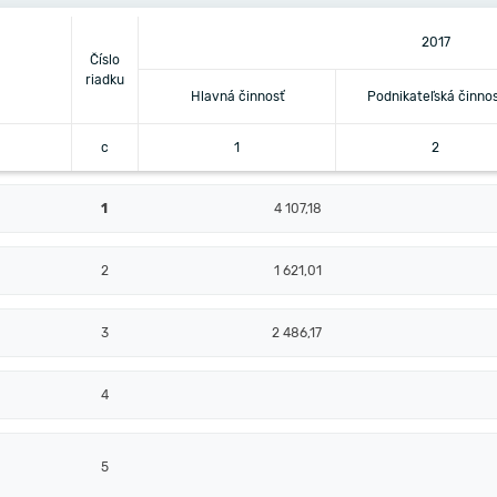
2017
Číslo
riadku
Hlavná činnosť
Podnikateľská činno
c
1
2
1
4 107,18
2
1 621,01
3
2 486,17
4
5