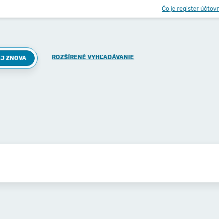
Čo je register účtov
ROZŠÍRENÉ VYHĽADÁVANIE
J ZNOVA