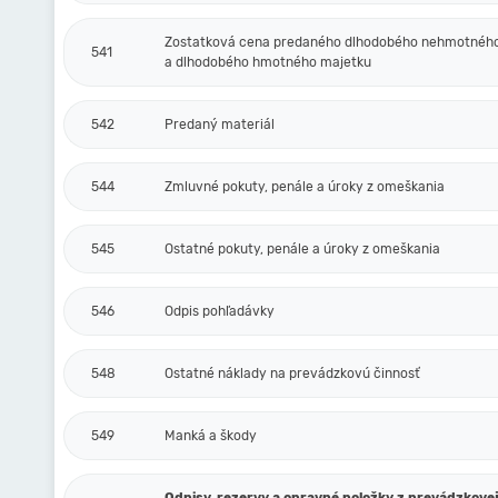
Zostatková cena predaného dlhodobého nehmotnéh
541
a dlhodobého hmotného majetku
542
Predaný materiál
544
Zmluvné pokuty, penále a úroky z omeškania
545
Ostatné pokuty, penále a úroky z omeškania
546
Odpis pohľadávky
548
Ostatné náklady na prevádzkovú činnosť
549
Manká a škody