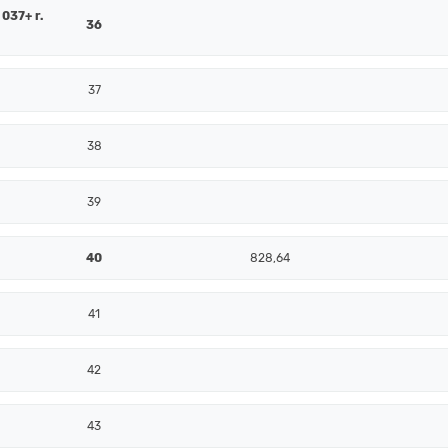
 037+ r.
36
37
38
39
40
828,64
41
42
43