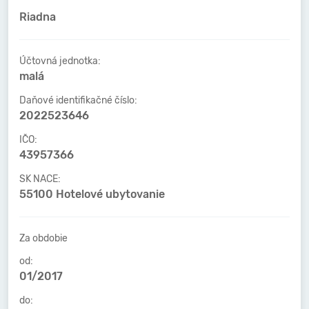
Riadna
Účtovná jednotka:
malá
Daňové identifikačné číslo:
2022523646
IČO:
43957366
SK NACE:
55100 Hotelové ubytovanie
Za obdobie
od:
01/2017
do: