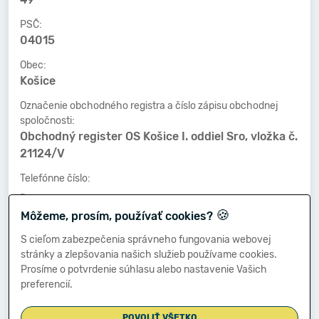
PSČ:
04015
Obec:
Košice
Označenie obchodného registra a číslo zápisu obchodnej
spoločnosti:
Obchodný register OS Košice I. oddiel Sro, vložka č.
21124/V
Telefónne číslo:
-
🍪
Môžeme, prosím, používať cookies?
Faxové číslo:
-
S cieľom zabezpečenia správneho fungovania webovej
stránky a zlepšovania našich služieb používame cookies.
E-mailová adresa:
Prosíme o potvrdenie súhlasu alebo nastavenie Vašich
-
preferencií.
POVOLIŤ VŠETKO