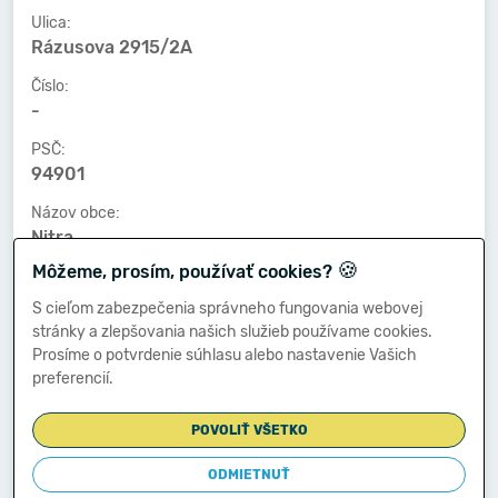
Ulica:
Rázusova 2915/2A
Číslo:
-
PSČ:
94901
Názov obce:
Nitra
🍪
Môžeme, prosím, používať cookies?
Číslo telefónu:
-
S cieľom zabezpečenia správneho fungovania webovej
stránky a zlepšovania našich služieb používame cookies.
Číslo faxu:
Prosíme o potvrdenie súhlasu alebo nastavenie Vašich
-
preferencií.
E-mailová adresa:
-
POVOLIŤ VŠETKO
ODMIETNUŤ