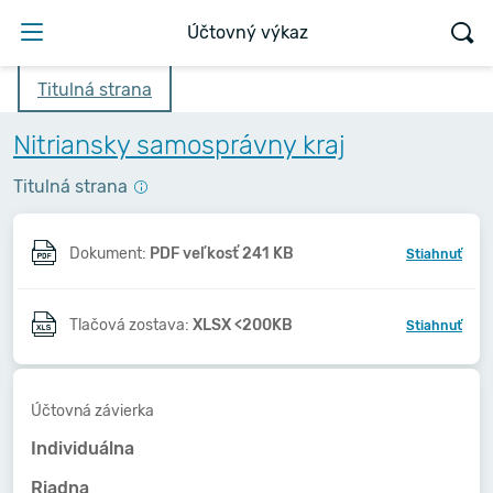
Účtovný výkaz
Titulná strana
Nitriansky samosprávny kraj
Titulná strana
Dokument:
PDF veľkosť 241 KB
Stiahnuť
Tlačová zostava:
XLSX <200KB
Stiahnuť
Účtovná závierka
Individuálna
Riadna