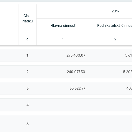
2017
Číslo
riadku
Hlavná činnosť
Podnikateľská činnos
c
1
2
1
275 400,07
5 61
2
240 077,30
5 20
3
35 322,77
40
4
5