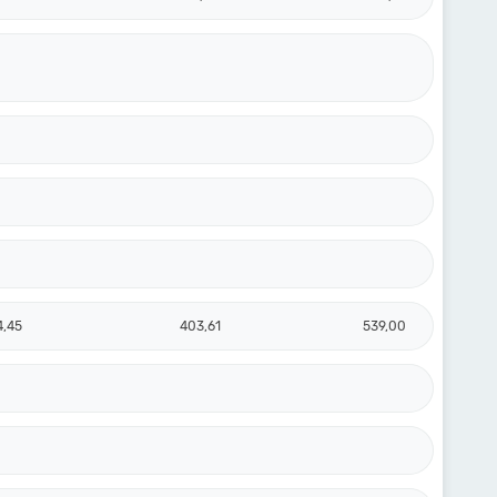
4,45
403,61
539,00