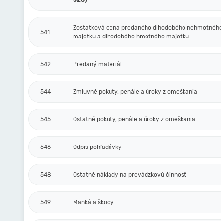
028)
Zostatková cena predaného dlhodobého nehmotnéh
541
majetku a dlhodobého hmotného majetku
542
Predaný materiál
544
Zmluvné pokuty, penále a úroky z omeškania
545
Ostatné pokuty, penále a úroky z omeškania
546
Odpis pohľadávky
548
Ostatné náklady na prevádzkovú činnosť
549
Manká a škody