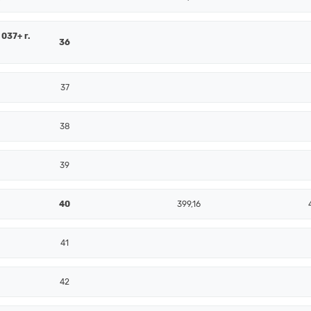
 037+ r.
36
37
38
39
40
399,16
41
42