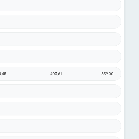
4,45
403,61
539,00