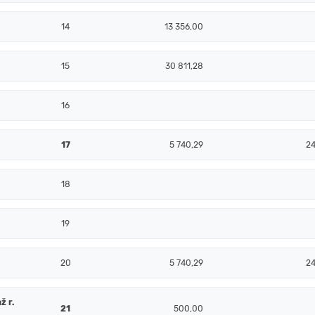
14
13 356,00
15
30 811,28
16
17
5 740,29
2
18
19
20
5 740,29
2
ž r.
21
500,00