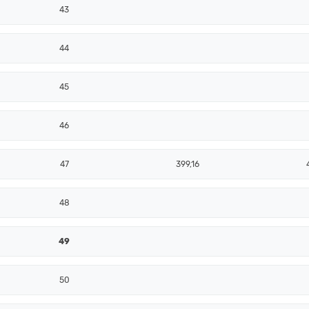
43
44
45
46
47
399,16
48
49
50