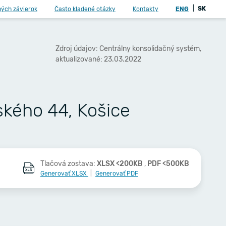
|
SK
ných závierok
Často kladené otázky
Kontakty
ENG
Zdroj údajov: Centrálny konsolidačný systém,
aktualizované: 23.03.2022
ského 44, Košice
Tlačová zostava:
XLSX <200KB
,
PDF <500KB
Generovať XLSX
|
Generovať PDF