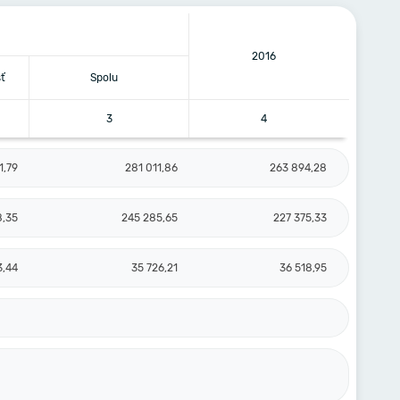
2016
ť
Spolu
3
4
1,79
281 011,86
263 894,28
8,35
245 285,65
227 375,33
3,44
35 726,21
36 518,95