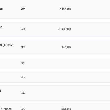
j
ho
29
7 153,88
ho
30
6 809,00
i (r. 032
31
344,88
32
33
j
34
 činnosti
35
344,88