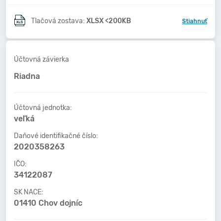
Tlačová zostava:
XLSX <200KB
Stiahnuť
Účtovná závierka
Riadna
Účtovná jednotka:
veľká
Daňové identifikačné číslo:
2020358263
IČO:
34122087
SK NACE:
01410 Chov dojníc