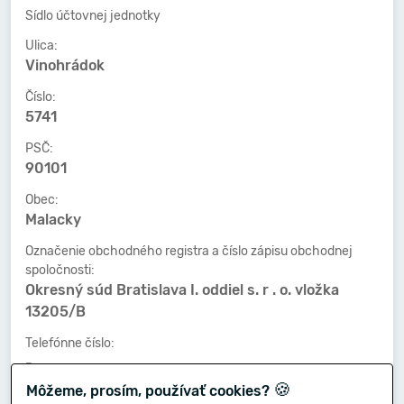
Sídlo účtovnej jednotky
Ulica:
Vinohrádok
Číslo:
5741
PSČ:
90101
Obec:
Malacky
Označenie obchodného registra a číslo zápisu obchodnej
spoločnosti:
Okresný súd Bratislava I. oddiel s. r . o. vložka
13205/B
Telefónne číslo:
-
🍪
Môžeme, prosím, používať cookies?
Faxové číslo: