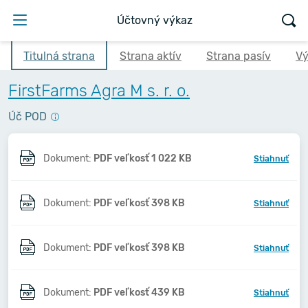
Účtovný výkaz
Titulná strana
Strana aktív
Strana pasív
Vý
FirstFarms Agra M s. r. o.
Úč POD
Dokument:
PDF veľkosť 1 022 KB
Stiahnuť
Dokument:
PDF veľkosť 398 KB
Stiahnuť
Dokument:
PDF veľkosť 398 KB
Stiahnuť
Dokument:
PDF veľkosť 439 KB
Stiahnuť