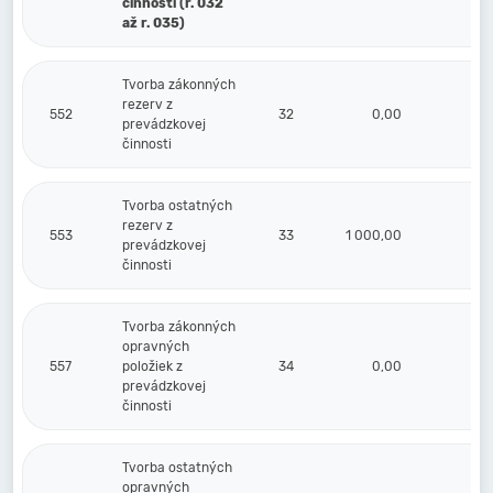
činnosti (r. 032
až r. 035)
Tvorba zákonných
rezerv z
552
32
0,00
prevádzkovej
činnosti
Tvorba ostatných
rezerv z
553
33
1 000,00
prevádzkovej
činnosti
Tvorba zákonných
opravných
557
položiek z
34
0,00
prevádzkovej
činnosti
Tvorba ostatných
opravných