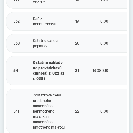
vozidiel
Daň z
532
19
0,00
nehnuteľnosti
Ostatné dane a
538
20
0,00
poplatky
Ostatné náklady
na prevádzkovú
54
21
13 080,10
činnosť (r. 022 až
r. 028)
Zostatková cena
predaného
dlhodobého
541
nehmotného
22
0,00
majetku a
dlhodobého
hmotného majetku