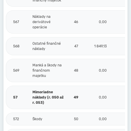
finančný majetok
Náklady na
567
derivátové
46
0,00
operácie
Ostatné finančné
568
47
1 849,13
náklady
Manká a škody na
569
finančnom
48
0,00
majetku
Mimoriadne
57
náklady (r. 050 až
49
0,00
r. 053)
572
Škody
50
0,00