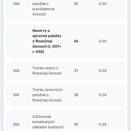
558
položiek z
35
0,00
prevádzkovej
činnosti
Rezervy a
opravné položky
z finančnej
36
0,00
činnosti (r. 037+
r. 038)
Tvorba rezerv z
554
37
0,00
finančnej činnosti
Tvorba opravných
559
položiek z
38
0,00
finančnej činnosti
Zúčtovanie
komplexných
555
39
0,00
nákladov budúcich