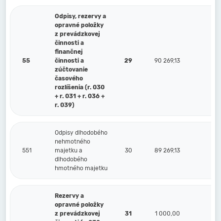
Odpisy, rezervy a
opravné položky
z prevádzkovej
činnosti a
finančnej
55
činnosti a
29
90 269,13
zúčtovanie
časového
rozlíšenia (r. 030
+ r. 031 + r. 036 +
r. 039)
Odpisy dlhodobého
nehmotného
551
majetku a
30
89 269,13
dlhodobého
hmotného majetku
Rezervy a
opravné položky
z prevádzkovej
31
1 000,00