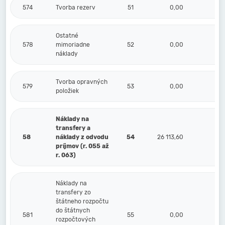
574
Tvorba rezerv
51
0,00
Ostatné
578
mimoriadne
52
0,00
náklady
Tvorba opravných
579
53
0,00
položiek
Náklady na
transfery a
58
náklady z odvodu
54
26 113,60
príjmov (r. 055 až
r. 063)
Náklady na
transfery zo
štátneho rozpočtu
do štátnych
581
55
0,00
rozpočtových