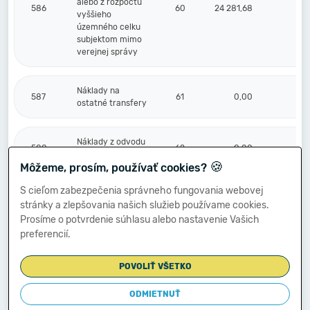
alebo z rozpočtu
586
60
24 281,68
vyššieho
územného celku
subjektom mimo
verejnej správy
Náklady na
587
61
0,00
ostatné transfery
Náklady z odvodu
588
62
0,00
príjmov
🍪
Môžeme, prosím, používať cookies?
S cieľom zabezpečenia správneho fungovania webovej
Náklady z
stránky a zlepšovania našich služieb používame cookies.
589
budúceho odvodu
63
0,00
príjmov
Prosíme o potvrdenie súhlasu alebo nastavenie Vašich
preferencií.
Účtové skupiny
POVOLIŤ VŠETKO
50 - 58 súčet
(r.001 + r.006 +
r.011 + r.017 +
ODMIETNUŤ
64
718 260,34
r.021 + r.029 +