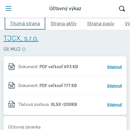
Účtovný výkaz
Titulná strana
Strana aktív
Strana pasív
Vý
TJCX, s.r.o.
Úč MUJ
Dokument:
PDF veľkosť 693 KB
Stiahnuť
Dokument:
PDF veľkosť 177 KB
Stiahnuť
Tlačová zostava:
XLSX <200KB
Stiahnuť
Účtovná závierka