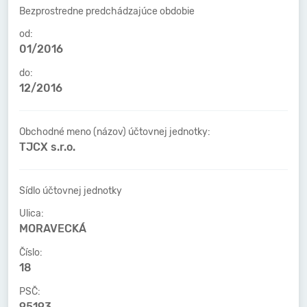
Bezprostredne predchádzajúce obdobie
od:
01/2016
do:
12/2016
Obchodné meno (názov) účtovnej jednotky:
TJCX s.r.o.
Sídlo účtovnej jednotky
Ulica:
MORAVECKÁ
Číslo:
18
PSČ:
95193