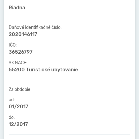
Riadna
Daňové identifikačné číslo:
2020146117
IČO:
36526797
SK NACE:
55200 Turistické ubytovanie
Za obdobie
od:
01/2017
do:
12/2017