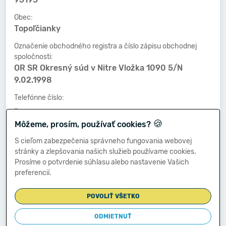
Obec:
Topoľčianky
Označenie obchodného registra a číslo zápisu obchodnej
spoločnosti:
OR SR Okresný súd v Nitre Vložka 1090 5/N
9.02.1998
Telefónne číslo:
-
🍪
Môžeme, prosím, používať cookies?
Faxové číslo:
-
S cieľom zabezpečenia správneho fungovania webovej
stránky a zlepšovania našich služieb používame cookies.
E-mailová adresa:
Prosíme o potvrdenie súhlasu alebo nastavenie Vašich
-
preferencií.
POVOLIŤ VŠETKO
Zostavená dňa:
28.03.2018
ODMIETNUŤ