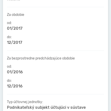
Za obdobie
od:
01/2017
do:
12/2017
Za bezprostredne predchádzajúce obdobie
od:
01/2016
do:
12/2016
Typ účtovnej jednotky:
Podnikateľský subjekt účtujúci v sústave