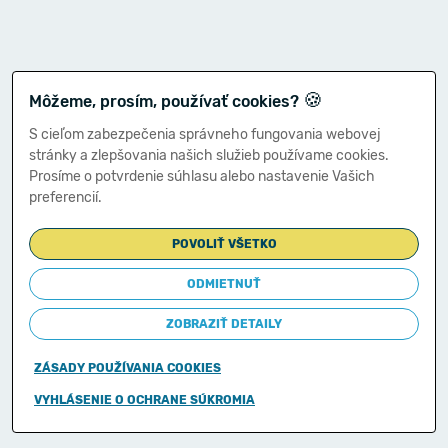
🍪
Môžeme, prosím, používať cookies?
S cieľom zabezpečenia správneho fungovania webovej
stránky a zlepšovania našich služieb používame cookies.
Prosíme o potvrdenie súhlasu alebo nastavenie Vašich
preferencií.
POVOLIŤ VŠETKO
ODMIETNUŤ
ZOBRAZIŤ DETAILY
ZÁSADY POUŽÍVANIA COOKIES
Copyright © 2011-2026
VYHLÁSENIE O OCHRANE SÚKROMIA
Ministerstvo financií Slovenskej republiky